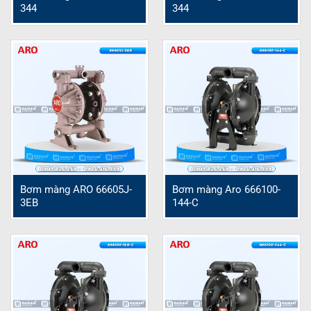
344
344
Bơm màng ARO 66605J-
Bơm màng Aro 666100-
3EB
144-C