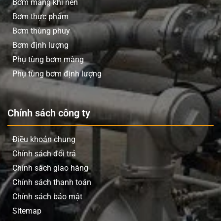
Bơm màng khí nén
Bơm thực phẩm
Bơm thùng phuy
Bơm định lượng
Phụ tùng bơm màng
Phụ tùng bơm định lượng
Chính sách công ty
Cấu tạo máy bơm màng khí nén
Thân bơm:
Là bộ khung chính bảo vệ các bộ phận
Điều khoản chung
bên trong, thường chế tạo từ nhôm, inox, nhựa kỹ
Chính sách đổi trả
thuật để chống ăn mòn và chịu áp lực cao
Chính sách giao hàng
Màng bơm:
Gồm hai màng đàn hồi đặt đối xứng, làm
Chính sách thanh toán
từ PTFE, EPDM, NBR có nhiệm vụ tạo áp lực hút đẩy
Chính sách bảo mật
chất lỏng khi khí nén tác động
Sitemap
Cụm van khí:
Hệ thống phân phối khí nén luân phiên