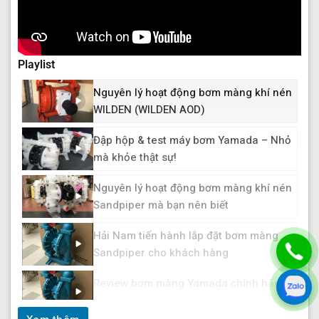
Playlist
Nguyên lý hoạt động bơm màng khí nén
WILDEN (WILDEN AOD)
Đập hộp & test máy bơm Yamada – Nhỏ
mà khỏe thật sự!
Nguyên lý hoạt động bơm màng khí nén
Sandpiper mà bạn nên biết
Hải Nam tiến hành lắp đặt bơm màng
Sandpiper cho khách hàng
Review bơm màng Yamada chính hãng
- Chạy êm, lực khỏe bất ngờ!