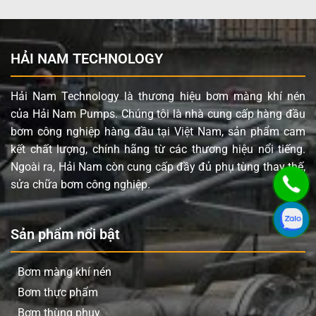
Bơm Thùng Phuy Độ Nhớt Cao Là Gì?
HẢI NAM TECHNOLOGY
Bơm thùng phuy độ nhớt cao
là loại bơm công nghiệp
được thiết kế để hút và bơm các chất lỏng có độ đặc lớn
Hải Nam Technology là thương hiệu bơm màng khí nén
từ thùng phuy hoặc bồn chứa. Khác với các loại bơm
của Hải Nam Pumps. Chúng tôi là nhà cung cấp hàng đầu
thông thường, dòng bơm này có cơ chế hút mạnh, cấu
bơm công nghiệp hàng đầu tại Việt Nam, sản phẩm cam
tạo trục bơm đặc biệt và khả năng xử lý chất lỏng có độ
kết chất lượng, chính hãng từ các thương hiệu nổi tiếng.
nhớt cao mà không bị tắc nghẽn.
Ngoài ra, Hải Nam còn cung cấp đầy đủ phụ tùng thay thế,
sửa chữa bơm công nghiệp.
Thông thường, các loại bơm này được sử dụng để bơm:
Dầu đặc
Sản phẩm nổi bật
Keo công nghiệp
Mật ong
Bơm màng khí nén
Siro
Bơm thực phẩm
Hóa chất đặc
Bơm thùng phuy