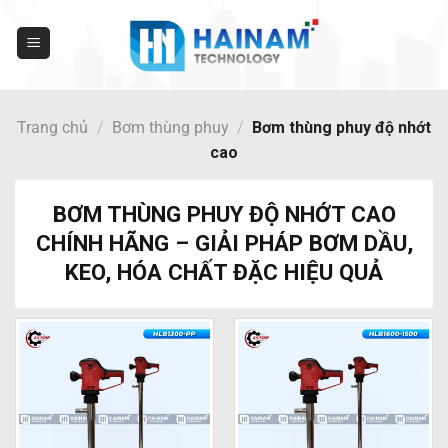
Bỏ
qua
nội
dung
Trang chủ
/
Bơm thùng phuy
/
Bơm thùng phuy độ nhớt
cao
BƠM THÙNG PHUY ĐỘ NHỚT CAO
CHÍNH HÃNG – GIẢI PHÁP BƠM DẦU,
KEO, HÓA CHẤT ĐẶC HIỆU QUẢ