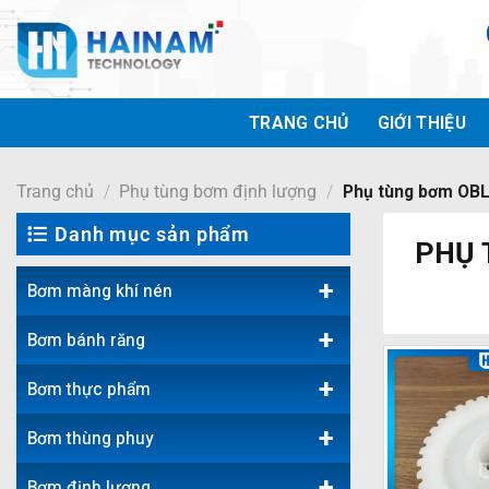
Bỏ
qua
nội
dung
TRANG CHỦ
GIỚI THIỆU
Trang chủ
/
Phụ tùng bơm định lượng
/
Phụ tùng bơm OB
Danh mục sản phẩm
PHỤ 
+
Bơm màng khí nén
+
Bơm bánh răng
+
Bơm thực phẩm
+
Bơm thùng phuy
+
Bơm định lượng