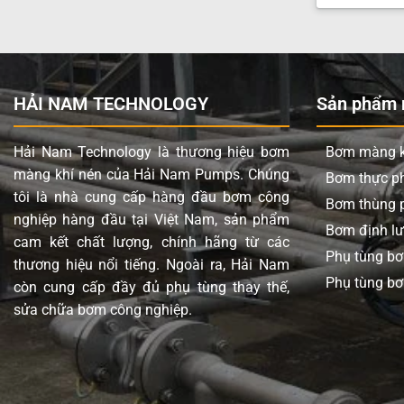
HẢI NAM TECHNOLOGY
Sản phẩm n
Hải Nam Technology là thương hiệu bơm
Bơm màng k
màng khí nén của Hải Nam Pumps. Chúng
Bơm thực 
tôi là nhà cung cấp hàng đầu bơm công
Bơm thùng 
nghiệp hàng đầu tại Việt Nam, sản phẩm
Bơm định l
cam kết chất lượng, chính hãng từ các
Phụ tùng b
thương hiệu nổi tiếng. Ngoài ra, Hải Nam
Phụ tùng bơ
còn cung cấp đầy đủ phụ tùng thay thế,
sửa chữa bơm công nghiệp.