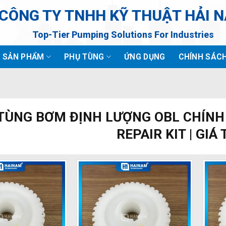
CÔNG TY TNHH KỸ THUẬT HẢI 
Top-Tier Pumping Solutions For Industries
SẢN PHẨM
PHỤ TÙNG
ỨNG DỤNG
CHÍNH SÁC
L
TÙNG BƠM ĐỊNH LƯỢNG OBL CHÍNH 
REPAIR KIT | GIÁ