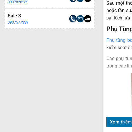
0907826239
Sau một thờ
hoặc tần suấ
Sale 3
sai lệch lưu
0907577339
Phụ Tùn
Phụ tùng b
kiểm soát d
Các phụ tùn
trong các l
Xem thêm