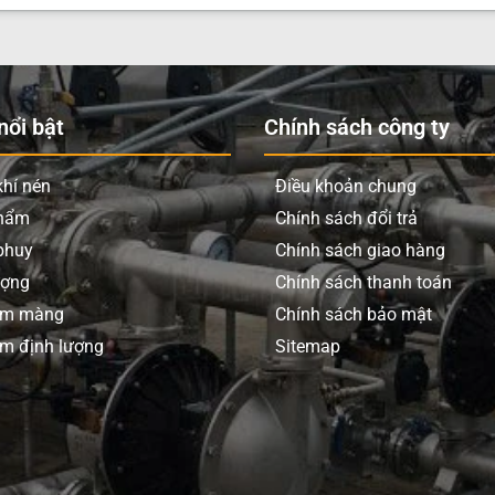
ổi bật
Chính sách công ty
hí nén
Điều khoản chung
phẩm
Chính sách đổi trả
phuy
Chính sách giao hàng
ượng
Chính sách thanh toán
ơm màng
Chính sách bảo mật
m định lượng
Sitemap
Hình ảnh: phụ tùng bơm định