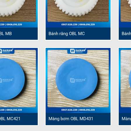
OBL MB
Bánh răng OBL MC
Bánh
OBL MC421
Màng bơm OBL MD431
Màn