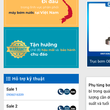
Trục bơm O
Hỗ trợ kỹ thuật
Phụ tùng b
Sale 1
bỉ trong qu
0906016339
lượng cần d
suất và tuổi 
Sale 2