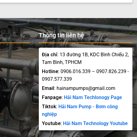
Thông tin liên hệ
Địa chỉ:
13 đường 1B, KDC Bình Chiểu 2,
Tam Bình, TPHCM
Hotline:
0906.016.339 – 0907.826.239 -
0907.577.339
Email:
hainampumps@gmail.com
Fanpage:
Hải Nam Techlonogy Page
Tiktok:
Hải Nam Pump - Bơm công
nghiệp
Youtube:
Hải Nam Technology Youtube
 lượng OBL