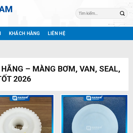
NAM
Tìm
kiếm:
H
KHÁCH HÀNG
LIÊN HỆ
HÃNG – MÀNG BƠM, VAN, SEAL,
 TỐT 2026