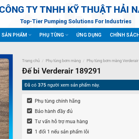
CÔNG TY TNHH KỸ THUẬT HẢI 
Top-Tier Pumping Solutions For Industries
SẢN PHẨM
PHỤ TÙNG
ỨNG DỤNG
CHÍNH SÁC
Trang chủ
/
Phụ tùng bơm màng
/
Phụ tùng bơm màng Verderair
Đế bi Verderair 189291
Đã có
375
người xem sản phẩm này.
Phụ tùng chính hãng
Bảo hành đầy đủ
Tư vấn hỗ trợ mua hàng
1 đổi 1 nếu sản phẩm lỗi