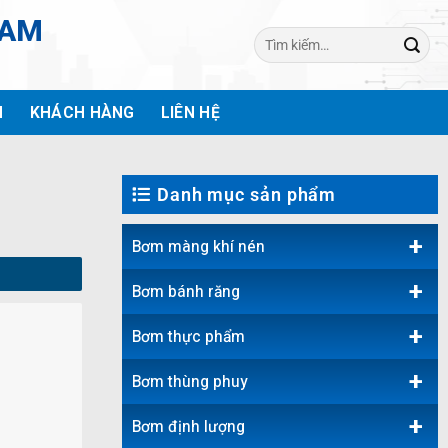
NAM
Tìm
kiếm:
H
KHÁCH HÀNG
LIÊN HỆ
Danh mục sản phẩm
+
Bơm màng khí nén
+
Bơm bánh răng
+
Bơm thực phẩm
+
Bơm thùng phuy
+
Bơm định lượng