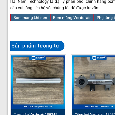
Hải Nam Technology là đại lý phân phối chính hãng bơm
cầu vui lòng liên hệ với chúng tôi để được tư vấn:
Bơm màng khí nén
Bơm màng Verderair
Phụ tùng
Sản phẩm tương tự
Trục bơm Verderair 189245
Cổng hút Verderair 1893