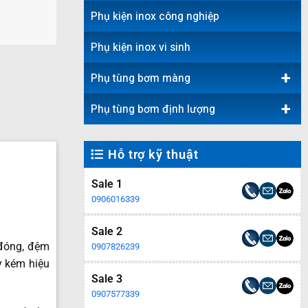
Phụ kiện inox công nghiệp
Phụ kiện inox vi sinh
+
Phụ tùng bơm màng
+
Phụ tùng bơm định lượng
Hỗ trợ kỹ thuật
Sale 1
0906016339
Sale 2
 đóng, đệm
0907826239
y kém hiệu
Sale 3
0907577339