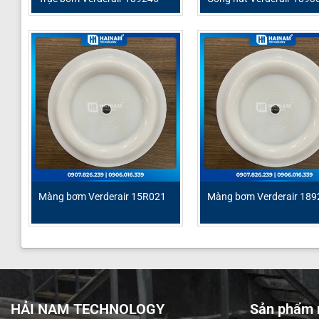
Màng bơm Verderair 15R021
Màng bơm Verderair 189
HẢI NAM TECHNOLOGY
Sản phẩm n