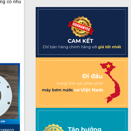
àng có nhu
 188603