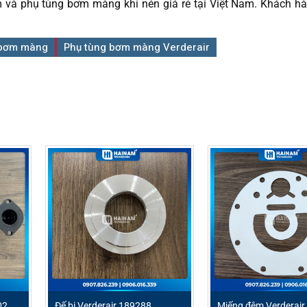
 và phụ tùng bơm màng khí nén giá rẻ tại Việt Nam. Khách h
 bơm màng
Phụ tùng bơm màng Verderair
02
Đế bi Verderair 189288
Miếng đệm Verderair