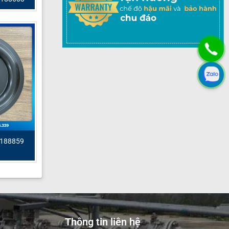
 188859
Thông tin liên hệ