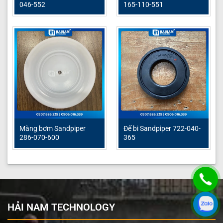
046-552
165-110-551
Màng bơm Sandpiper
Đế bi Sandpiper 722-040-
286-070-600
365
HẢI NAM TECHNOLOGY