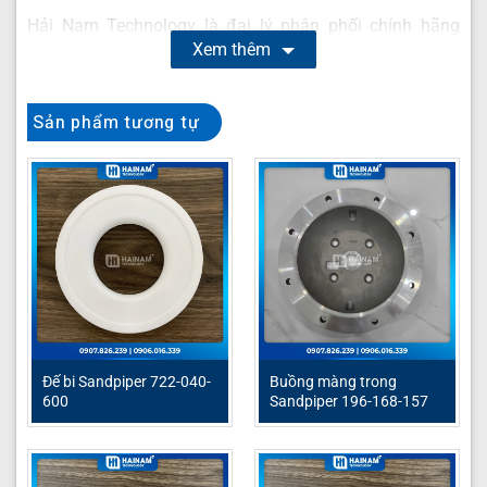
Hải Nam Technology là đại lý phân phối chính hãng
Xem thêm
bơm màng và phụ tùng bơm màng giá rẻ tại Việt Nam.
Khách hàng có nhu cầu vui lòng liên hệ với chúng tôi để
được tư vấn:
Sản phẩm tương tự
Bơm màng khí nén
Phụ tùng bơm màng
Phụ tùng bơm màng Sandpiper
Đế bi Sandpiper 722-040-
Buồng màng trong
600
Sandpiper 196-168-157