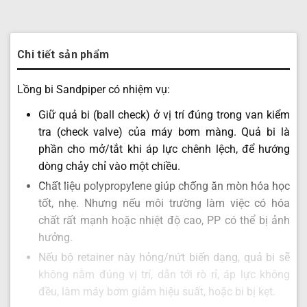
Chi tiết sản phẩm
Lồng bi Sandpiper có nhiệm vụ:
Giữ quả bi (ball check) ở vị trí đúng trong van kiểm
tra (check valve) của máy bơm màng. Quả bi là
phần cho mở/tắt khi áp lực chênh lệch, để hướng
dòng chảy chỉ vào một chiều.
Chất liệu polypropylene giúp chống ăn mòn hóa học
tốt, nhẹ. Nhưng nếu môi trường làm việc có hóa
chất rất mạnh hoặc nhiệt độ cao, PP có thể bị ảnh
hưởng.
Nếu bộ retainer này hỏng/nứt biến dạng, quả bi sẽ
không nằm đúng vị trí, dẫn tới rò rỉ, áp lực không
đều, làm máy bơm giảm hiệu suất, hoặc bi bị kẹt.