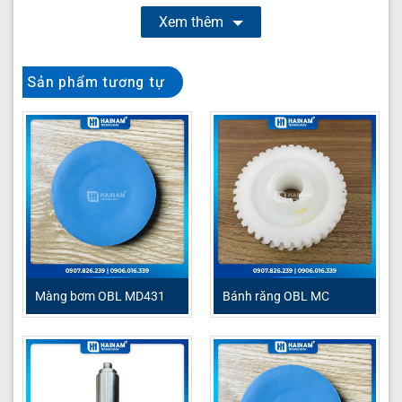
Làm vách ngăn giữa khoang chứa hóa chất và cụm
Xem thêm
truyền động cơ khí.
Truyền chuyển động từ trục bơm thành hành trình
Sản phẩm tương tự
hút – đẩy hóa chất, giúp định lượng chính xác.
Bảo vệ cơ cấu truyền động khỏi ăn mòn do tiếp xúc
với dung dịch.
Giữ độ kín cho khoang bơm, đảm bảo an toàn khi
làm việc với hóa chất ăn mòn hoặc độc hại.
Hải Nam Technology
là địa chỉ uy tín chuyên phân phối
phụ tùng bơm định lượng OBL chính hãng. Khách hàng
có nhu cầu mua vui lòng liên hệ để được tư vấn:
Màng bơm OBL MD431
Bánh răng OBL MC
Bơm định lượng hóa chất
Bơm định lượng OBL
Phụ tùng bơm định lượng
Phụ tùng bơm định lượng OBL