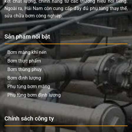
kết chất lượng, chính hãng từ các thương hiệu nổi tiếng.
Ngoài ra, Hải Nam còn cung cấp đầy đủ phụ tùng thay thế,
sửa chữa bơm công nghiệp.
Sản phẩm nổi bật
Bơm màng khí nén
Bơm thực phẩm
Bơm thùng phuy
Bơm định lượng
Phụ tùng bơm màng
Phụ tùng bơm định lượng
Chính sách công ty