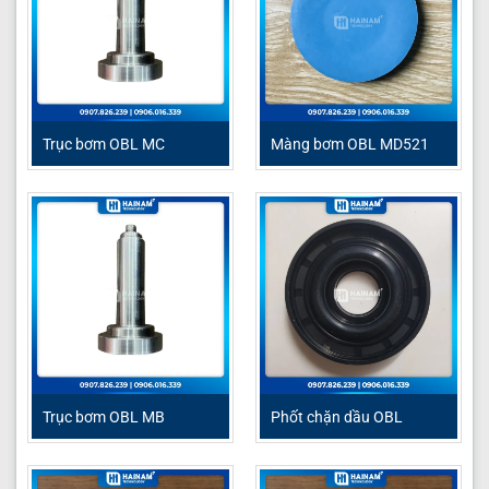
Trục bơm OBL MC
Màng bơm OBL MD521
Trục bơm OBL MB
Phốt chặn dầu OBL