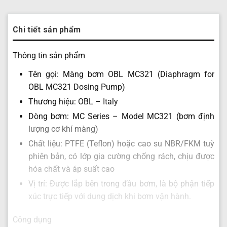
Chi tiết sản phẩm
Thông tin sản phẩm
Tên gọi: Màng bơm OBL MC321 (Diaphragm for
OBL MC321 Dosing Pump)
Thương hiệu: OBL – Italy
Dòng bơm: MC Series – Model MC321 (bơm định
lượng cơ khí màng)
Chất liệu: PTFE (Teflon) hoặc cao su NBR/FKM tuỳ
phiên bản, có lớp gia cường chống rách, chịu được
hóa chất và áp suất cao
Vị trí: Được lắp bên trong đầu bơm, là bộ phận tiếp
xúc trực tiếp với dung dịch khi bơm vận hành.
Công dụng