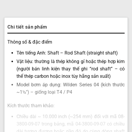
Chi tiết sản phẩm
Thông số & đặc điểm
Tên tiếng Anh: Shaft – Rod Shaft (straight shaft)
Vật liệu: thường là thép không gỉ hoặc thép hợp kim
(người bán linh kiện thay thế ghi “rod shaft” – có
thể thép carbon hoặc inox tùy hãng sản xuất)
Model bơm áp dụng: Wilden Series 04 (kích thước
~1½″) – giống loại T4 / P4
Kích thước tham khảo:
Chiều dài ~ 10.000 inch (~254 mm) đối với mã 08-
3800-09-07 trong bảng, mã 04-3800-09-07 có chiều
dài tương đương hoặc gần đó do cùng dòng shaft