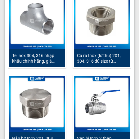
Tê Inox 304, 316 nhập
Cà rá Inox (lơ thu) 201,
khẩu chính hãng, giá
304, 316 đủ size từ
cạnh tranh
DN15–DN200
Nắp bịt Inox 201, 304,
Van bi Inox 2 thân