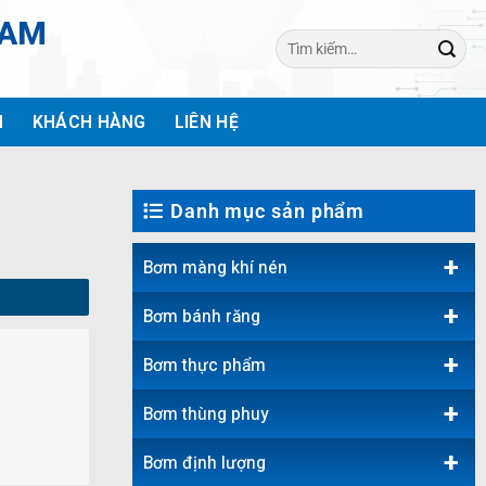
NAM
Tìm
kiếm:
H
KHÁCH HÀNG
LIÊN HỆ
Danh mục sản phẩm
+
Bơm màng khí nén
+
Bơm bánh răng
+
Bơm thực phẩm
+
Bơm thùng phuy
+
Bơm định lượng