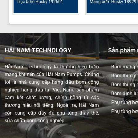
Trục bơm Husky 192601
Màng bơm Husky 18929
HẢI NAM TECHNOLOGY
Sản phẩm n
Hải Nam Technology là thương hiệu bơm
Bơm màng k
màng khí nén của Hải Nam Pumps. Chúng
Bơm thực 
tôi là nhà cung cấp hàng đầu bơm công
Bơm thùng 
nghiệp hàng đầu tại Việt Nam, sản phẩm
Bơm định l
cam kết chất lượng, chính hãng từ các
Phụ tùng b
thương hiệu nổi tiếng. Ngoài ra, Hải Nam
Phụ tùng bơ
còn cung cấp đầy đủ phụ tùng thay thế,
sửa chữa bơm công nghiệp.