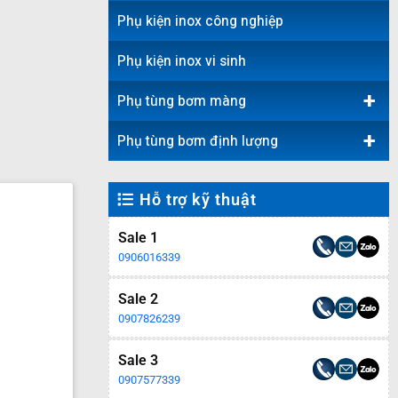
Phụ kiện inox công nghiệp
Phụ kiện inox vi sinh
+
Phụ tùng bơm màng
+
Phụ tùng bơm định lượng
Hỗ trợ kỹ thuật
Sale 1
0906016339
Sale 2
0907826239
Sale 3
0907577339