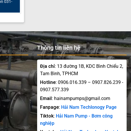
on 031-
Thông tin liên hệ
Địa chỉ:
13 đường 1B, KDC Bình Chiểu 2,
Tam Bình, TPHCM
Hotline:
0906.016.339 – 0907.826.239 -
0907.577.339
Email:
hainampumps@gmail.com
Fanpage:
Hải Nam Techlonogy Page
Tiktok:
Hải Nam Pump - Bơm công
nghiệp