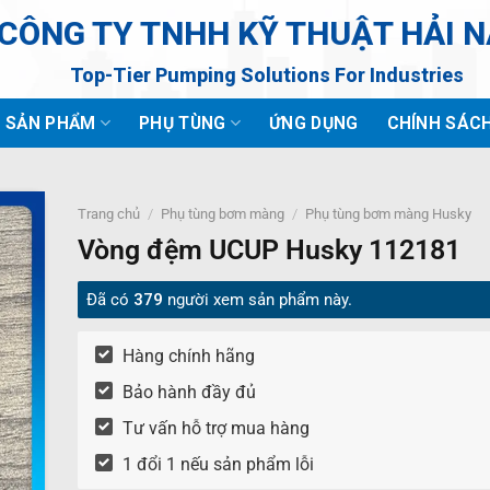
CÔNG TY TNHH KỸ THUẬT HẢI 
Top-Tier Pumping Solutions For Industries
SẢN PHẨM
PHỤ TÙNG
ỨNG DỤNG
CHÍNH SÁC
Trang chủ
/
Phụ tùng bơm màng
/
Phụ tùng bơm màng Husky
Vòng đệm UCUP Husky 112181
Đã có
379
người xem sản phẩm này.
Hàng chính hãng
Bảo hành đầy đủ
Tư vấn hỗ trợ mua hàng
1 đổi 1 nếu sản phẩm lỗi