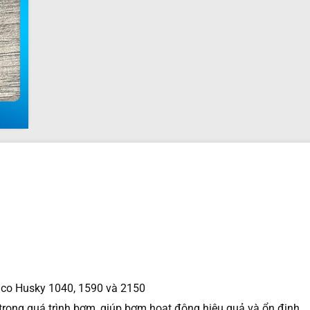
co Husky 1040, 1590 và 2150
g trong quá trình bơm, giúp bơm hoạt động hiệu quả và ổn định