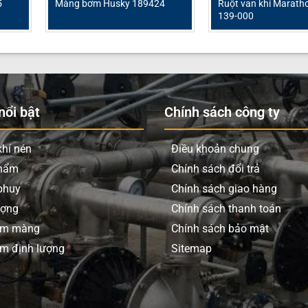
5
Màng bơm Husky 189424
Ruột van khí Marath
139-000
ổi bật
Chính sách công ty
hí nén
Điều khoản chung
phẩm
Chính sách đổi trả
phuy
Chính sách giao hàng
ượng
Chính sách thanh toán
ơm màng
Chính sách bảo mật
m định lượng
Sitemap