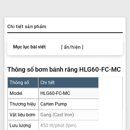
Chi tiết sản phẩm
Mục lục bài viết
[ ẩn/hiện ]
Thông số bơm bánh răng HLG60-FC-MC
Thông số
Chi tiết
Model
HLG60‑FC‑MC
Thương hiệu
Carten Pump
Vật liệu bơm
Gang (Cast Iron)
Lưu lượng
450 lít/phút (lpm)