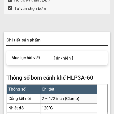
Hỗ trợ kỹ thuật 24/7
Tư vấn chọn bơm
Chi tiết sản phẩm
Mục lục bài viết
[ ẩn/hiện ]
Thông số bơm cánh khế HLP3A-60
Thông số
Chi tiết
Cổng kết nối
2 – 1/2 inch (Clamp)
Nhiệt độ
120°C