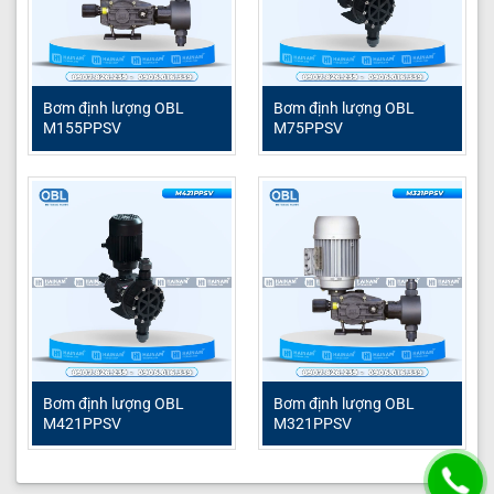
Youtube:
Hải Nam Technology Youtube
Bơm định lượng hóa chất
Bơm định lượng OBL
Bơm định lượng OBL
Bơm định lượng OBL
M155PPSV
M75PPSV
Bơm định lượng OBL
Bơm định lượng OBL
M421PPSV
M321PPSV