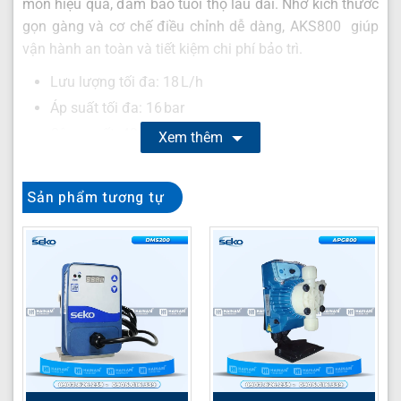
mòn hiệu quả, đảm bảo tuổi thọ lâu dài. Nhờ kích thước
gọn gàng và cơ chế điều chỉnh dễ dàng, AKS800 giúp
vận hành an toàn và tiết kiệm chi phí bảo trì.
Lưu lượng tối đa: 18 L/h
Áp suất tối đa: 16 bar
Công suất: 40 W
Xem thêm
Vật liệu đầu bơm: PVDF
Màng bơm: PTFE
Sản phẩm tương tự
Van bi: Gốm
Đế: FPM/EPDM
Điện áp: 220 V
Trọng lượng: 4.4 kg
Thông tin liên hệ tư vấn
Hải Nam Technology là nhà phân phối định lượng SEKO
chính hãng với giá cạnh tranh. Khách hàng có nhu cầu