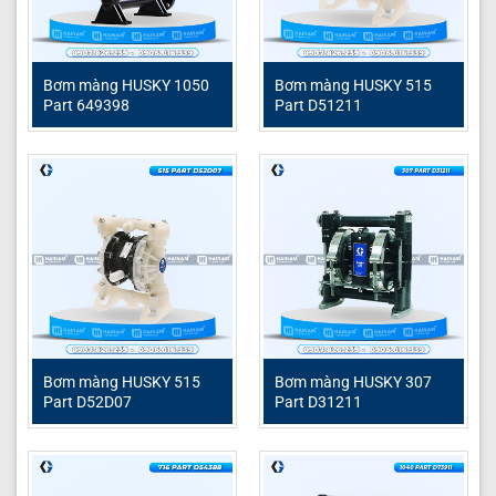
Hotline:
0908.095.139 – 0907.826.239
Email:
hainampumps@gmail.com
Bơm màng HUSKY 1050
Bơm màng HUSKY 515
Website:
Hải Nam Technology
Part 649398
Part D51211
Fanpage:
Hải Nam Techlonogy Page
Tiktok:
Hải Nam Pump – Bơm công nghiệp
Youtube:
Hải Nam Technology Youtube
Máy bơm màng
Bơm màng Husky
Phụ tùng bơm màng
Bơm màng HUSKY 515
Bơm màng HUSKY 307
Part D52D07
Part D31211