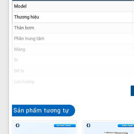
Model
Thương hiệu
Thân bơm
Phần trung tâm
Màng
Bi
Đế bi
Lưu lượng
Đường cấp khí
Đầu hút & đẩy
Sản phẩm tương tự
Áp suất tối đa
Hạt rắn qua bơm