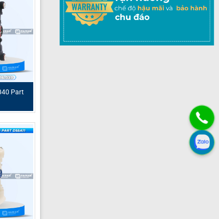
 hãng, bảo
ết:
40 Part