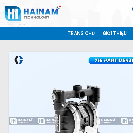
Bỏ
qua
nội
dung
TRANG CHỦ
GIỚI THIỆU