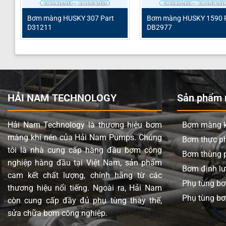
Bơm màng HUSKY 307 Part
Bơm màng HUSKY 1590 
D31211
DB2977
HẢI NAM TECHNOLOGY
Sản phẩm n
Hải Nam Technology là thương hiệu bơm
Bơm màng k
màng khí nén của Hải Nam Pumps. Chúng
Bơm thực 
tôi là nhà cung cấp hàng đầu bơm công
Bơm thùng 
nghiệp hàng đầu tại Việt Nam, sản phẩm
Bơm định l
cam kết chất lượng, chính hãng từ các
Phụ tùng b
thương hiệu nổi tiếng. Ngoài ra, Hải Nam
Phụ tùng bơ
còn cung cấp đầy đủ phụ tùng thay thế,
sửa chữa bơm công nghiệp.