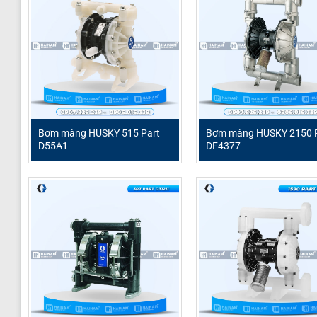
Hiện tại, Hải Nam đang phân phối model bơm màng
HU
hàng 12 tháng và hỗ trợ tư vấn lắp đặt tận nơi. Vui lòng li
Địa chỉ:
13 đường 1B, KDC Bình Chiểu 2, Tam Bình, TP
Hotline:
0908.095.139 – 0907.826.239
Email:
hainampumps@gmail.com
Bơm màng HUSKY 515 Part
Bơm màng HUSKY 2150 
D55A1
DF4377
Website:
Hải Nam Technology
Fanpage:
Hải Nam Techlonogy Page
Tiktok:
Hải Nam Pump – Bơm công nghiệp
Youtube:
Hải Nam Technology Youtube
Máy bơm màng
Bơm màng Husky
Phụ tùng bơm m