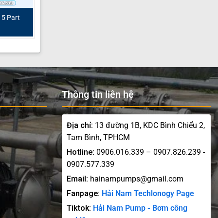
5 Part
Thông tin liên hệ
Địa chỉ:
13 đường 1B, KDC Bình Chiểu 2,
Tam Bình, TPHCM
Hotline:
0906.016.339 – 0907.826.239 -
0907.577.339
Email:
hainampumps@gmail.com
Fanpage:
Hải Nam Techlonogy Page
Tiktok:
Hải Nam Pump - Bơm công