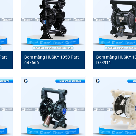
SKY 716 Part D54388
tại Việt Nam. Sản phẩm cam kết chính
ên hệ với chúng tôi theo thông tin bên dưới để được tư vấn chi ti
HCM
Part
Bơm màng HUSKY 1050 Part
Bơm màng HUSKY 10
647666
D73911
àng