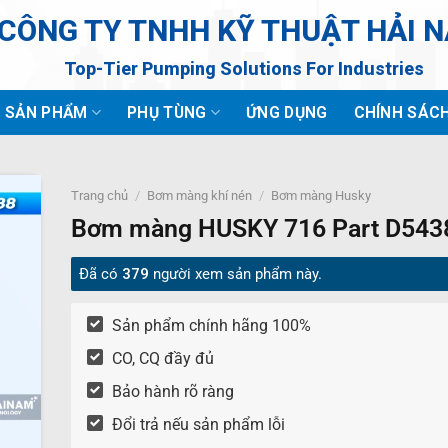
CÔNG TY TNHH KỸ THUẬT HẢI 
Top-Tier Pumping Solutions For Industries
SẢN PHẨM
PHỤ TÙNG
ỨNG DỤNG
CHÍNH SÁC
Trang chủ
/
Bơm màng khí nén
/
Bơm màng Husky
Bơm màng HUSKY 716 Part D543
Đã có
379
người xem sản phẩm này.
Sản phẩm chính hãng 100%
CO, CQ đầy đủ
Bảo hành rõ ràng
Đổi trả nếu sản phẩm lỗi