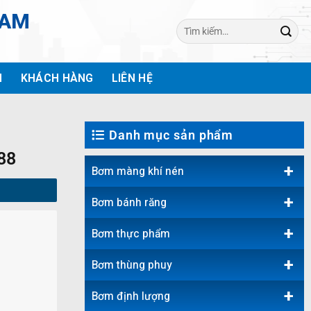
NAM
Tìm
kiếm:
H
KHÁCH HÀNG
LIÊN HỆ
Danh mục sản phẩm
88
+
Bơm màng khí nén
+
Bơm bánh răng
+
Bơm thực phẩm
+
Bơm thùng phuy
+
Bơm định lượng