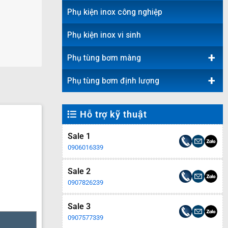
Phụ kiện inox công nghiệp
Phụ kiện inox vi sinh
+
Phụ tùng bơm màng
+
Phụ tùng bơm định lượng
Hỗ trợ kỹ thuật
Sale 1
0906016339
Sale 2
0907826239
Sale 3
0907577339