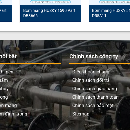
Part
Bơm màng HUSKY 1590 Part
Bơm màng HUSKY 51
DB3666
D55A11
ổi bật
Chính sách công ty
hí nén
Điều khoản chung
phẩm
Chính sách đổi trả
phuy
Chính sách giao hàng
ượng
Chính sách thanh toán
ơm màng
Chính sách bảo mật
m định lượng
Sitemap