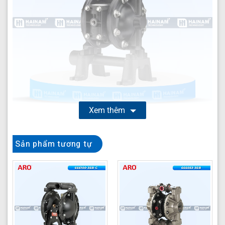
Xem thêm
Bơm màng ARO PD05P-AAS-FAA-B là giải pháp bơm
Sản phẩm tương tự
màng khí nén chuyên dụng, được thiết kế để xử lý hiệu
quả nhiều loại chất lỏng công nghiệp khó tính, từ hóa
chất ăn mòn đến các dung môi và chất lỏng có độ nhớt
cao. Với vật liệu chế tạo cao cấp và công nghệ từ
thương hiệu ARO uy tín, model PD05P-AAS-FAA-B đảm
bảo hiệu suất hoạt động ổn định và độ bền vượt trội