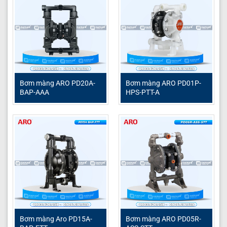
Đặc điểm nổi bật ARO PD05P-AAS-FAA-
B
Bơm ARO PD05P-AAS-FAA-B được tin dùng nhờ vào
những ưu điểm vượt trội sau:
Bơm màng ARO PD20A-
Bơm màng ARO PD01P-
Chất liệu cao cấp:
Thân bơm bằng nhôm mang lại
BAP-AAA
HPS-PTT-A
độ bền cơ học cao, khả năng chống ăn mòn tốt
trong nhiều môi trường công nghiệp.
Màng Santoprene:
Vật liệu màng Santoprene cung
cấp khả năng kháng hóa chất phổ rộng, chịu mài
mòn và linh hoạt, phù hợp với nhiều loại hóa chất,
axit, bazơ và dung môi.
Đa năng trong ứng dụng:
Có khả năng bơm đa
dạng chất lỏng từ hóa chất, sơn, mực in, dung môi
đến nước thải và keo dán.
Xử lý chất rắn:
Cho phép bơm chất lỏng có chứa
Bơm màng Aro PD15A-
Bơm màng ARO PD05R-