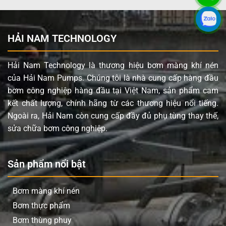
Linh hoạt trong xử lý chất lỏng: Bơm có khả năng
hút và đẩy nhiều loại chất lỏng khác nhau, từ dung
dịch loãng đến bùn sệt, chất nhớt và cả chất lỏng
HẢI NAM TECHNOLOGY
chứa hạt rắn kích thước lên đến 6-8mm.
Bảo trì đơn giản: Cấu trúc bơm được thiết kế để dễ
Hải Nam Technology là thương hiệu bơm màng khí nén
dàng tháo lắp và thay thế linh kiện, giúp giảm thiểu
của Hải Nam Pumps. Chúng tôi là nhà cung cấp hàng đầu
thời gian ngừng máy và chi phí bảo trì.
bơm công nghiệp hàng đầu tại Việt Nam, sản phẩm cam
Hiệu suất ổn định: Cung cấp lưu lượng 350 lít/phút
kết chất lượng, chính hãng từ các thương hiệu nổi tiếng.
và áp lực 6.1 Bar, đáp ứng tốt nhu cầu chuyển chất
Ngoài ra, Hải Nam còn cung cấp đầy đủ phụ tùng thay thế,
lỏng với hiệu quả cao trong nhiều quy trình công
sửa chữa bơm công nghiệp.
nghiệp.
Ứng dụng sản phẩm DYI HLD50-PPFF
Sản phẩm nổi bật
Với khả năng chịu hóa chất và xử lý đa dạng loại chất
Bơm màng khí nén
lỏng, bơm màng Carten DYI HLD50-PPFF là lựa chọn lý
Bơm thực phẩm
tưởng cho nhiều ngành công nghiệp:
Bơm thùng phuy
Ngành hóa chất: Bơm hóa chất ăn mòn (axit/kiềm),