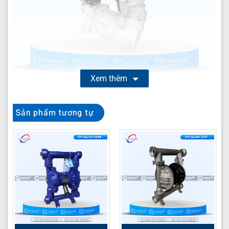
Xem thêm
Bơm màng Carten DYI HLD50-PPFF
là giải pháp chuyển
Sản phẩm tương tự
chất lỏng công nghiệp tiên tiến, được thiết kế chuyên
biệt để xử lý các loại hóa chất ăn mòn, dung môi và
chất lỏng có độ nhớt cao trong môi trường khắc nghiệt.
Với cấu tạo bền bỉ từ nhựa polypropylene và các bộ
phận tiếp xúc chất lỏng bằng PTFE, model này đảm bảo
hiệu suất vượt trội và độ tin cậy lâu dài, giảm thiểu rủi ro
rò rỉ và hư hỏng do hóa chất.
Thông số kỹ thuật DYI HLD50-PPFF