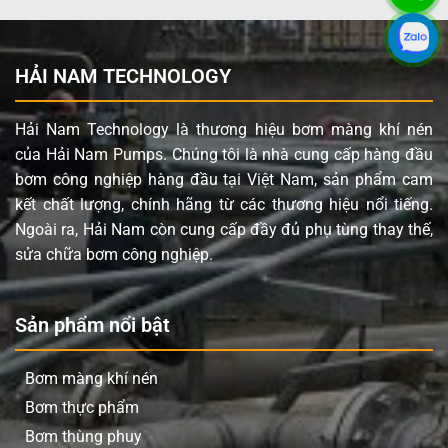
Vật liệu đế bi
Nhựa Polypropylene
Lưu lượng tối đa
159 Lít/phút
HẢI NAM TECHNOLOGY
Áp lực tối đa
6.1 Bar
Đường cấp khí
3/4” (Kết nối ren)
Hải Nam Technology là thương hiệu bơm màng khí nén
của Hải Nam Pumps. Chúng tôi là nhà cung cấp hàng đầu
Đầu hút và đẩy
1” (Kết nối mặt bích)
bơm công nghiệp hàng đầu tại Việt Nam, sản phẩm cam
Kích thước chất rắn tối đa
3.2 mm
kết chất lượng, chính hãng từ các thương hiệu nổi tiếng.
Ngoài ra, Hải Nam còn cung cấp đầy đủ phụ tùng thay thế,
Ứng dụng sản phẩm HUSKY 1040 Part
sửa chữa bơm công nghiệp.
D72966
Nhờ vào vật liệu chế tạo và thiết kế linh hoạt, Bơm màng
Sản phẩm nổi bật
HUSKY 1040 Part D72966 phù hợp cho nhiều ngành
công nghiệp và ứng dụng khác nhau:
Bơm màng khí nén
Ngành hóa chất:
Vận chuyển các loại hóa chất
Bơm thực phẩm
không ăn mòn nhôm, axit, bazơ loãng, dung môi.
Bơm thùng phuy