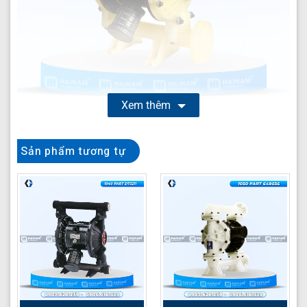
Xem thêm
Bơm màng HUSKY 1040 Part D72966
là giải pháp
Sản phẩm tương tự
truyền động chất lỏng hiệu quả, được thiết kế đặc biệt
cho các ứng dụng công nghiệp đa dạng. Thuộc dòng
bơm màng khí nén (AODD) từ thương hiệu HUSKY danh
tiếng, model 1040 D72966 nổi bật với vật liệu chế tạo
bền bỉ như Polypropylene cho vỏ bơm và Santoprene
cho màng bơm, đảm bảo khả năng chống chịu tốt với
nhiều loại hóa chất và môi trường khắc nghiệt. Sản
phẩm này cung cấp lưu lượng ổn định 159 lít/phút và
áp lực tối đa 6.1 bar, lý tưởng cho việc vận chuyển các