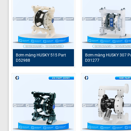
Bơm màng HUSKY 515 Part
Bơm màng HUSKY 307 Pa
D52988
D31277
Giới thiệu
Bơm màng HUSKY 716 Part D53388
– một giải
loại hóa chất ăn mòn, dung môi và chất lỏng công nghiệ
tiên tiến từ thương hiệu HUSKY danh tiếng, HUSKY 716 P
tin cậy cao và an toàn.
Thông số kỹ thuật HUSKY 716 Part D533
Tên sản phẩm
Bơ
Model
HU