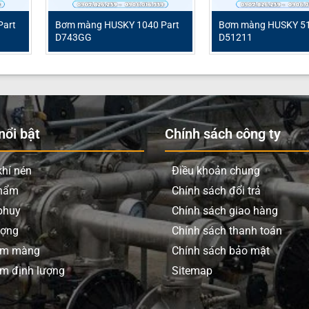
m màng khí nén
SKY
Part
Bơm màng HUSKY 1040 Part
Bơm màng HUSKY 51
D743GG
D51211
ôm
lít/phút
ar
” (Kết nối ren)
ổi bật
Chính sách công ty
” (Kết nối ren)
hí nén
Điều khoản chung
ựa Polypropylen
phẩm
Chính sách đổi trả
M (Fluoroelastomer)
phuy
Chính sách giao hàng
ượng
Chính sách thanh toán
M (Fluoroelastomer)
ơm màng
Chính sách bảo mật
m định lượng
Sitemap
x 316
5 mm