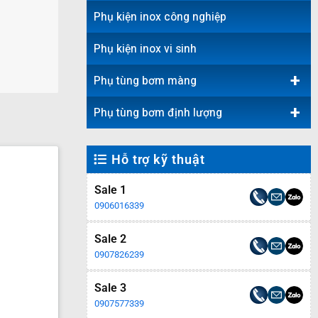
Phụ kiện inox công nghiệp
Phụ kiện inox vi sinh
+
Phụ tùng bơm màng
+
Phụ tùng bơm định lượng
Hỗ trợ kỹ thuật
Sale 1
0906016339
Sale 2
0907826239
Sale 3
0907577339