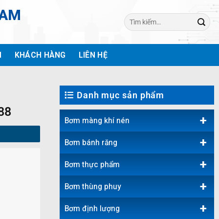
NAM
Tìm
kiếm:
H
KHÁCH HÀNG
LIÊN HỆ
Danh mục sản phẩm
88
+
Bơm màng khí nén
+
Bơm bánh răng
+
Bơm thực phẩm
+
Bơm thùng phuy
+
Bơm định lượng