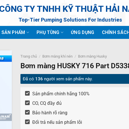
CÔNG TY TNHH KỸ THUẬT HẢI 
Top-Tier Pumping Solutions For Industries
SẢN PHẨM
PHỤ TÙNG
ỨNG DỤNG
CHÍNH SÁC
Trang chủ
/
Bơm màng khí nén
/
Bơm màng Husky
Bơm màng HUSKY 716 Part D533
Đã có
136
người xem sản phẩm này.
Sản phẩm chính hãng 100%
CO, CQ đầy đủ
Bảo hành rõ ràng
Đổi trả nếu sản phẩm lỗi