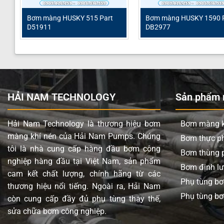
Loại bơm
Bơ
Thương hiệu
HU
Bơm màng HUSKY 515 Part
Bơm màng HUSKY 1590 
D51911
DB2977
Chất liệu thân bơm
Nh
Lưu lượng tối đa
61 
Áp lực tối đa
7 b
Đường cấp khí
1/4
HẢI NAM TECHNOLOGY
Sản phẩm n
Đầu hút và đẩy
3/4
Hải Nam Technology là thương hiệu bơm
Bơm màng k
Vật liệu phần trung tâm
Nh
màng khí nén của Hải Nam Pumps. Chúng
Bơm thực 
Vật liệu màng
FK
tôi là nhà cung cấp hàng đầu bơm công
Bơm thùng 
nghiệp hàng đầu tại Việt Nam, sản phẩm
Màng Backup
—
Bơm định l
cam kết chất lượng, chính hãng từ các
Vật liệu bi
FK
Phụ tùng b
thương hiệu nổi tiếng. Ngoài ra, Hải Nam
Phụ tùng bơ
Vật liệu đế bi
Ino
còn cung cấp đầy đủ phụ tùng thay thế,
sửa chữa bơm công nghiệp.
Chất rắn qua bơm tối đa
2.