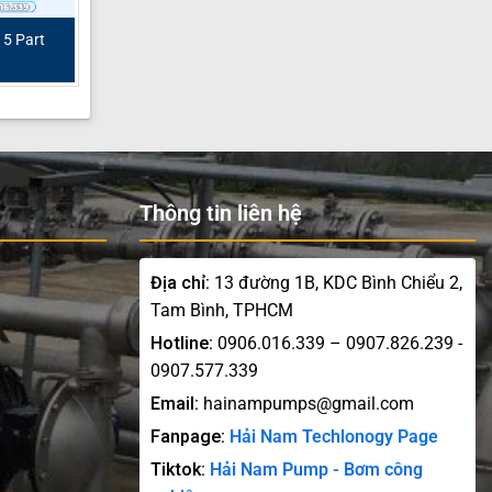
5 Part
Thông tin liên hệ
Địa chỉ:
13 đường 1B, KDC Bình Chiểu 2,
Tam Bình, TPHCM
Hotline:
0906.016.339 – 0907.826.239 -
0907.577.339
Email:
hainampumps@gmail.com
Fanpage:
Hải Nam Techlonogy Page
Tiktok:
Hải Nam Pump - Bơm công