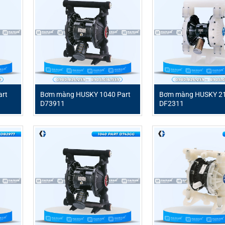
rt
Bơm màng HUSKY 1040 Part
Bơm màng HUSKY 21
D73911
DF2311
 pháp bơm khí nén hiệu quả, được thiết kế chuyên biệt để vận 
p khó xử lý. Với sự kết hợp giữa vật liệu bền bỉ và công ngh
art D53388 là lựa chọn lý tưởng cho nhiều ngành công nghiệp 
88
m màng HUSKY 716 Part D53388
SKY 716 Part D53388