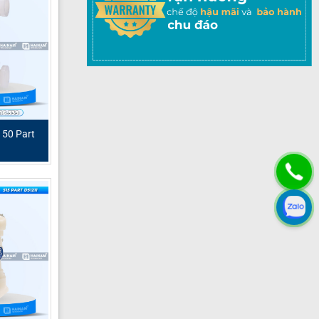
50 Part
chuyển các
ệ bơm màng
yêu cầu độ