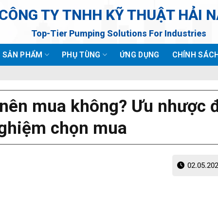
CÔNG TY TNHH KỸ THUẬT HẢI 
Top-Tier Pumping Solutions For Industries
SẢN PHẨM
PHỤ TÙNG
ỨNG DỤNG
CHÍNH SÁC
 nên mua không? Ưu nhược 
nghiệm chọn mua
02.05.20