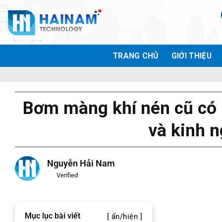
Bỏ
qua
nội
dung
TRANG CHỦ
GIỚI THIỆU
Bơm màng khí nén cũ có
và kinh 
Nguyễn Hải Nam
Verified
Mục lục bài viết
[ ẩn/hiện ]