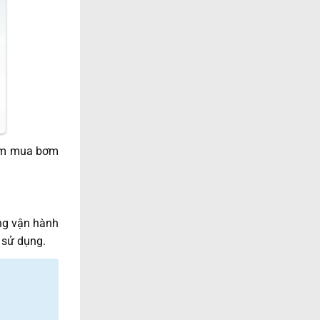
iệm mua bơm
ng vận hành
c sử dụng.