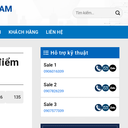
NAM
Tìm
kiếm:
H
KHÁCH HÀNG
LIÊN HỆ
Hỗ trợ kỹ thuật
điểm
Sale 1
0906016339
Sale 2
0907826239
26
135
Sale 3
0907577339