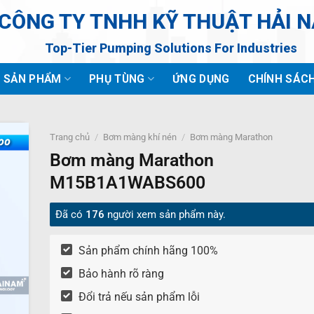
CÔNG TY TNHH KỸ THUẬT HẢI 
Top-Tier Pumping Solutions For Industries
SẢN PHẨM
PHỤ TÙNG
ỨNG DỤNG
CHÍNH SÁC
Trang chủ
/
Bơm màng khí nén
/
Bơm màng Marathon
Bơm màng Marathon
M15B1A1WABS600
Đã có
176
người xem sản phẩm này.
Sản phẩm chính hãng 100%
Bảo hành rõ ràng
Đổi trả nếu sản phẩm lỗi