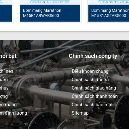
Bơm màng Marathon
Bơm màng Maratho
ng Marathon
M15B1A1WABS600
M15B1ABWABS600
M15B1AGTABS600
hon M15B1A1WABS600
ng khí nén
on
ổi bật
Chính sách công ty
hí nén
Điều khoản chung
rene
phẩm
Chính sách đổi trả
rene
phuy
Chính sách giao hàng
ylene
ượng
Chính sách thanh toán
ơm màng
Chính sách bảo mật
phút
m định lượng
Sitemap
t nối ren)