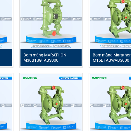
Bơm màng MARATHON
Bơm màng Maratho
M30B1SGTABS000
M15B1ABWABS000
 nén hiệu suất cao, được thiết kế để đáp ứng các yêu cầu khắt
c loại chất lỏng, từ hóa chất ăn mòn đến thực phẩm nhạy cảm,
nh nghiệp. Sản phẩm nổi bật với cấu trúc bền vững từ nhôm v
 suất hoạt động ổn định trong môi trường làm việc khắc nghiệt
uy trình vận chuyển chất lỏng, giảm thiểu thời gian ngừng 
đảm bảo an toàn cao khi làm việc với các chất dễ cháy nổ hoặc
iải pháp lý tưởng cho các ứng dụng cần sự chính xác, độ bền v
WABS600