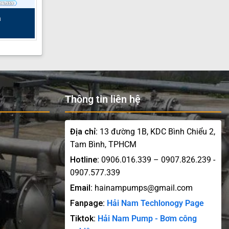
n
Thông tin liên hệ
Địa chỉ:
13 đường 1B, KDC Bình Chiểu 2,
Tam Bình, TPHCM
Hotline:
0906.016.339 – 0907.826.239 -
0907.577.339
Email:
hainampumps@gmail.com
Fanpage:
Hải Nam Techlonogy Page
Tiktok:
Hải Nam Pump - Bơm công