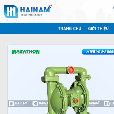
Bỏ
qua
nội
dung
TRANG CHỦ
GIỚI THIỆU