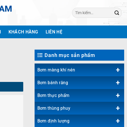
NAM
Tìm
kiếm:
H
KHÁCH HÀNG
LIÊN HỆ
Danh mục sản phẩm
+
Bơm màng khí nén
+
Bơm bánh răng
+
Bơm thực phẩm
+
Bơm thùng phuy
+
Bơm định lượng