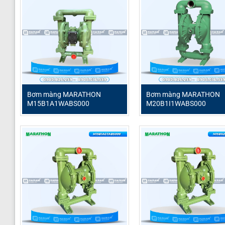
Bơm màng MARATHON
Bơm màng MARATHON
M15B1A1WABS000
M20B1I1WABS000
Bơm màng Marathon M15B1A1WABS600
là dòng bơm khí
nhiều ngành công nghiệp. Với khả năng xử lý đa dạng cá
khẳng định vị thế là một lựa chọn đáng tin cậy cho doa
màng Santoprene chất lượng cao, mang lại độ bền và hiệu
Marathon M15B1A1WABS600 được chế tạo để tối ưu hóa q
phí bảo trì. Bơm hoạt động dựa trên nguyên lý khí nén, 
trường yêu cầu tiêu chuẩn vệ sinh nghiêm ngặt. Đây là g
tương thích vật liệu vượt trội.
Thông số kỹ thuật Marathon M15B1A1