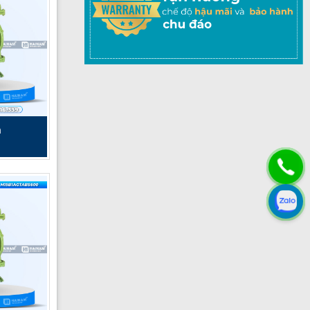
n
 khe trong
 model này
à vật liệu
.
máy và chi
 trong môi
à khả năng