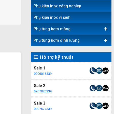
Phụ kiện inox công nghiệp
Phụ kiện inox vi sinh
+
Phụ tùng bơm màng
+
Phụ tùng bơm định lượng
Hỗ trợ kỹ thuật
Sale 1
0906016339
Sale 2
0907826239
Sale 3
0907577339