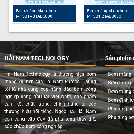
Bơm màng Marathon
Bơm màng Marathon
Tên sản phẩm
Bơm mà
M15B1AGTABS000
M15B1I2TABS000
Model
Marat
Loại bơm
Bơm mà
Thương hiệu
Marath
Vật liệu thân bơm
Nhôm
HẢI NAM TECHNOLOGY
Sản phẩm n
Vật liệu phần trung tâm
Nhôm
Hải Nam Technology là thương hiệu bơm
Bơm màng k
Vật liệu màng
Santop
màng khí nén của Hải Nam Pumps. Chúng
Bơm thực 
Vật liệu bi
Santop
tôi là nhà cung cấp hàng đầu bơm công
Bơm thùng 
nghiệp hàng đầu tại Việt Nam, sản phẩm
Vật liệu đế bi
Polyeth
Bơm định l
cam kết chất lượng, chính hãng từ các
Phụ tùng b
Lưu lượng tối đa
401 lít/
thương hiệu nổi tiếng. Ngoài ra, Hải Nam
Phụ tùng bơ
còn cung cấp đầy đủ phụ tùng thay thế,
Áp lực tối đa
8.6 bar
sửa chữa bơm công nghiệp.
Đường cấp khí
3/4” (Kế