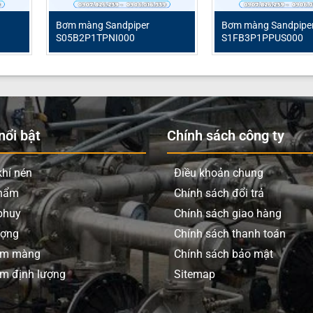
Bơm màng Sandpiper
Bơm màng Sandpipe
S05B2P1TPNI000
S1FB3P1PPUS000
ổi bật
Chính sách công ty
hí nén
Điều khoản chung
phẩm
Chính sách đổi trả
phuy
Chính sách giao hàng
ượng
Chính sách thanh toán
ơm màng
Chính sách bảo mật
m định lượng
Sitemap