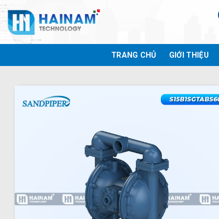
Bỏ
qua
nội
dung
TRANG CHỦ
GIỚI THIỆU