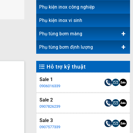
Phụ kiện inox công nghiệp
Phụ kiện inox vi sinh
+
Phụ tùng bơm màng
+
Phụ tùng bơm định lượng
Hỗ trợ kỹ thuật
Sale 1
0906016339
Sale 2
0907826239
Sale 3
0907577339