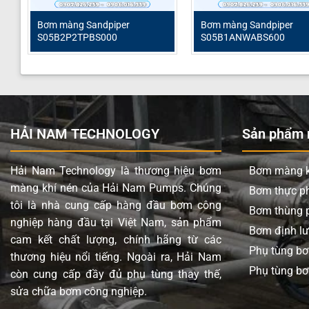
Thương hiệu
Sandpiper
Bơm màng Sandpiper
Bơm màng Sandpiper
Chất liệu thân bơm
Inox
S05B2P2TPBS000
S05B1ANWABS600
Lưu lượng tối đa
40 lít/phút
Áp lực tối đa
8.6 Bar
Đường cấp khí
3/4” (Kết nối ren)
HẢI NAM TECHNOLOGY
Sản phẩm n
Đầu hút và đẩy
1.5” (Kết nối ren)
Phần trung tâm
Nhôm
Hải Nam Technology là thương hiệu bơm
Bơm màng k
Màng
PTFE (Teflon)
màng khí nén của Hải Nam Pumps. Chúng
Bơm thực 
tôi là nhà cung cấp hàng đầu bơm công
Màng Backup
Caosu Neoprene
Bơm thùng 
nghiệp hàng đầu tại Việt Nam, sản phẩm
Bơm định l
Bi
PTFE (Teflon)
cam kết chất lượng, chính hãng từ các
Phụ tùng b
thương hiệu nổi tiếng. Ngoài ra, Hải Nam
Đế bi
PTFE (Teflon)
Phụ tùng bơ
còn cung cấp đầy đủ phụ tùng thay thế,
Giảm thanh (Mufler)
Thép
sửa chữa bơm công nghiệp.
Chất rắn qua bơm tối đa
6 mm