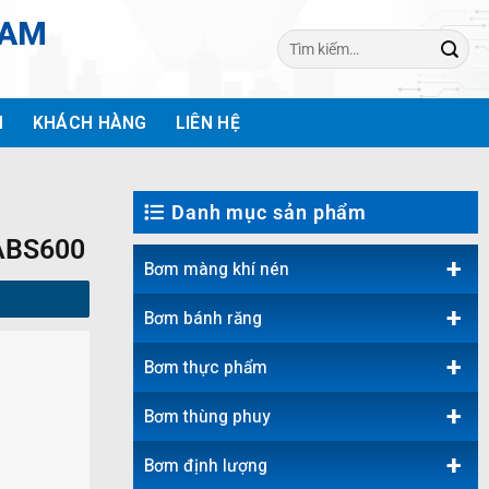
NAM
Tìm
kiếm:
H
KHÁCH HÀNG
LIÊN HỆ
Danh mục sản phẩm
ABS600
+
Bơm màng khí nén
+
Bơm bánh răng
+
Bơm thực phẩm
+
Bơm thùng phuy
+
Bơm định lượng