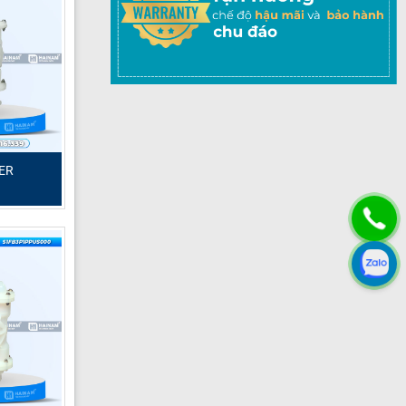
ER
ợp với các
 Sandpiper