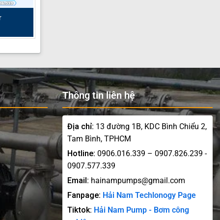
r
Thông tin liên hệ
Địa chỉ:
13 đường 1B, KDC Bình Chiểu 2,
Tam Bình, TPHCM
Hotline:
0906.016.339 – 0907.826.239 -
0907.577.339
Email:
hainampumps@gmail.com
Fanpage:
Hải Nam Techlonogy Page
Tiktok:
Hải Nam Pump - Bơm công