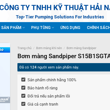
CÔNG TY TNHH KỸ THUẬT HẢI 
Top-Tier Pumping Solutions For Industries
SẢN PHẨM
PHỤ TÙNG
ỨNG DỤNG
CHÍNH SÁC
Trang chủ
/
Bơm màng khí nén
/
Bơm màng Sandpiper
Bơm màng Sandpiper S15B1SGT
Đã có
124
người xem sản phẩm này.
Sản phẩm chính hãng 100%
Bảo hành rõ ràng
Đổi trả nếu sản phẩm lỗi
Giá cả cạnh tranh