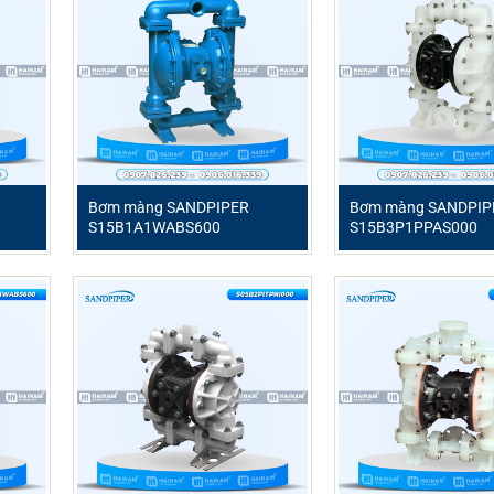
Bơm màng SANDPIPER
Bơm màng SANDPIP
S15B1A1WABS600
S15B3P1PPAS000
i ưu cho nhu cầu chuyển chất lỏng công nghiệp, đặc biệt phù h
g loại hóa chất. Thuộc dòng bơm màng khí nén từ thương hiệu
hành ổn định, hiệu quả trong các ứng dụng khắc nghiệt nhất.
ABS600
per S15B1SGTABS600
SGTABS600
n