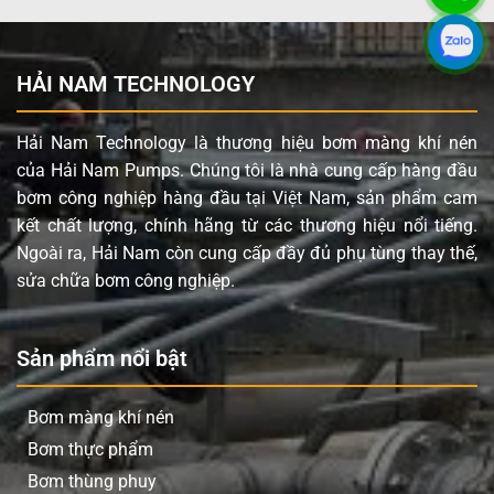
Áp lực tối đa
8.3 bar
Đường cấp khí
3/8” (Kết nối ren)
HẢI NAM TECHNOLOGY
Đầu hút và đẩy
1” (Kết nối ren)
Chất rắn qua bơm tối đa
3 mm
Hải Nam Technology là thương hiệu bơm màng khí nén
của Hải Nam Pumps. Chúng tôi là nhà cung cấp hàng đầu
Ứng dụng sản phẩm TDS DS10-AAT-
bơm công nghiệp hàng đầu tại Việt Nam, sản phẩm cam
TATS-02
kết chất lượng, chính hãng từ các thương hiệu nổi tiếng.
Ngoài ra, Hải Nam còn cung cấp đầy đủ phụ tùng thay thế,
Với khả năng xử lý đa dạng chất lỏng,
bơm màng
TDS
sửa chữa bơm công nghiệp.
DS10-AAT-TATS-02 là lựa chọn lý tưởng cho nhiều
ngành công nghiệp:
Ngành hóa chất: Bơm axit, kiềm, dung môi và các
Sản phẩm nổi bật
loại hóa chất ăn mòn khác.
Ngành sơn và in ấn: Vận chuyển sơn, mực in, keo
Bơm màng khí nén
dán.
Bơm thực phẩm
Ngành dầu khí: Bơm dầu nhớt, chất bôi trơn.
Bơm thùng phuy