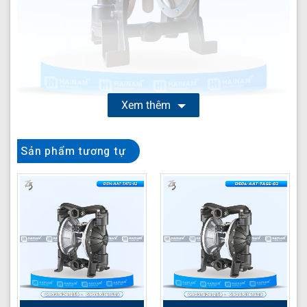
Xem thêm
Bơm màng TDS DS10-AAT-TATS-02
là sản phẩm nổi bật
Sản phẩm tương tự
trong dòng bơm màng khí nén công nghiệp của thương
hiệu TDS Đài Loan, được thiết kế chuyên biệt để xử lý
hiệu quả nhiều loại chất lỏng khó tính trong môi trường
sản xuất khắc nghiệt. Với cấu trúc vững chắc từ nhôm
và các vật liệu kháng hóa chất cao cấp, model này đảm
bảo độ bền vượt trội và hiệu suất ổn định, là giải pháp lý
tưởng cho các ngành công nghiệp đòi hỏi sự an toàn và
tin cậy cao.
Lựa chọn bơm màng TDS DS10-AAT-TATS-02 mang lại