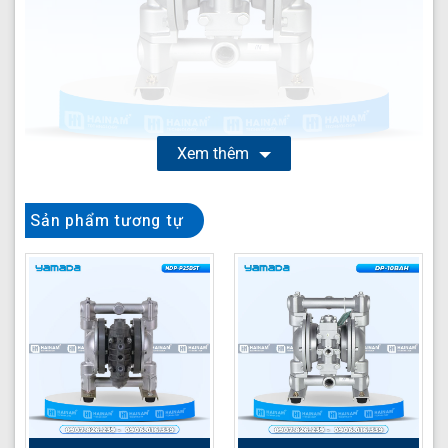
Xem thêm
Bơm màng Yamada NDP-20BAT
là giải pháp bơm màng
Sản phẩm tương tự
khí nén cao cấp từ thương hiệu Yamada danh tiếng,
được thiết kế chuyên biệt để vận chuyển hiệu quả các
loại chất lỏng khó, từ hóa chất ăn mòn đến chất có độ
nhớt cao trong môi trường công nghiệp khắc nghiệt. Với
cấu tạo thân nhôm chắc chắn và các vật liệu tiếp xúc
chất lỏng chống ăn mòn vượt trội, Model NDP-20BAT
đảm bảo hoạt động bền bỉ, an toàn và ổn định, đáp ứng
yêu cầu khắt khe của nhiều ngành sản xuất.
Thông số kỹ thuật Yamada NDP-20BAT