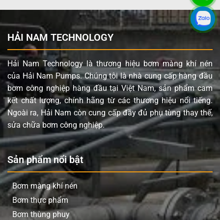
khắt khe.
Xử lý đa dạng chất lỏng:
Khả năng bơm chất rắn
lên đến 4.8 mm giúp máy xử lý hiệu quả các chất
HẢI NAM TECHNOLOGY
lỏng có chứa hạt lơ lửng, bùn, sệt mà không gây tắc
nghẽn hay hỏng hóc.
Hải Nam Technology là thương hiệu bơm màng khí nén
Hoạt động linh hoạt:
Bơm có khả năng tự mồi,
của Hải Nam Pumps. Chúng tôi là nhà cung cấp hàng đầu
chạy khô mà không hư hại, dễ dàng điều chỉnh lưu
bơm công nghiệp hàng đầu tại Việt Nam, sản phẩm cam
lượng và áp lực bằng cách thay đổi áp suất khí nén
kết chất lượng, chính hãng từ các thương hiệu nổi tiếng.
cấp vào, mang lại sự linh hoạt cao trong sản xuất.
Ngoài ra, Hải Nam còn cung cấp đầy đủ phụ tùng thay thế,
Bảo trì đơn giản:
Cấu tạo đơn giản, ít chi tiết
sửa chữa bơm công nghiệp.
chuyển động giúp việc bảo trì, sửa chữa trở nên dễ
dàng và tiết kiệm thời gian.
Sản phẩm nổi bật
Ứng dụng sản phẩm Yamada NDP-
25BST
Bơm màng khí nén
Bơm thực phẩm
Bơm màng khí nén
Yamada NDP-25BST được tin dùng
rộng rãi trong nhiều ngành công nghiệp nhờ khả năng
Bơm thùng phuy