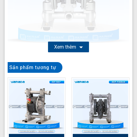
Xem thêm
Yamada NDP-25BST
là dòng bơm màng khí nén cao
Sản phẩm tương tự
cấp từ thương hiệu Yamada danh tiếng, được thiết kế
chuyên biệt để xử lý các loại chất lỏng khó bơm, ăn mòn
và có độ nhớt cao trong môi trường công nghiệp khắc
nghiệt. Với vật liệu chế tạo từ Inox 316 cho thân bơm và
PTFE (Teflon) cho màng, bi, NDP-25BST đảm bảo độ
bền vượt trội, khả năng chống hóa chất tối ưu và hiệu
suất hoạt động ổn định, trở thành lựa chọn lý tưởng cho
nhiều ngành sản xuất đòi hỏi tiêu chuẩn khắt khe nhất.
Thông số kỹ thuật Yamada NDP-25BST