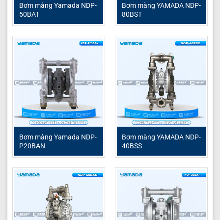
Bơm màng Yamada NDP-
Bơm màng YAMADA NDP-
Tên sản phẩm
Bơm màng YAMADA NDP-40BS
50BAT
80BST
Model
YAMADA NDP-40BSH
Loại bơm
Bơm màng khí nén
Thương hiệu
Yamada
Chất liệu thân bơm
Nhôm
Lưu lượng tối đa
400 lít/phút
Áp lực tối đa
6.1 bar
Đầu hút và xả
3/2 inch
Bơm màng Yamada NDP-
Bơm màng YAMADA NDP-
P20BAN
40BSS
Đường cấp khí nén
1/2 inch (nối ren)
Đầu lắp ống giảm thanh
R/C 1 inch (nối ren)
Van khí
Không dùng dầu bôi trơn, chống 
Chất rắn qua bơm
Tối đa 7 mm