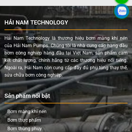
khi bơm các chất dễ bay hơi.
Bảo trì đơn giản:
Thiết kế thông minh giúp việc bảo
trì, sửa chữa trở nên dễ dàng và tiết kiệm thời gian.
HẢI NAM TECHNOLOGY
Ứng dụng sản phẩm YAMADA NDP-
Hải Nam Technology là thương hiệu bơm màng khí nén
40BSH
của Hải Nam Pumps. Chúng tôi là nhà cung cấp hàng đầu
Nhờ khả năng xử lý đa dạng các loại chất lỏng, bơm
bơm công nghiệp hàng đầu tại Việt Nam, sản phẩm cam
màng YAMADA NDP-40BSH là lựa chọn lý tưởng cho
kết chất lượng, chính hãng từ các thương hiệu nổi tiếng.
nhiều ngành công nghiệp:
Ngoài ra, Hải Nam còn cung cấp đầy đủ phụ tùng thay thế,
sửa chữa bơm công nghiệp.
Hóa chất:
Vận chuyển hóa chất, dung môi, chất tẩy
rửa, các chất lỏng ăn mòn.
Sơn & Mực in:
Bơm sơn, mực in, chất phủ với độ
Sản phẩm nổi bật
nhớt khác nhau.
Dầu khí & Hóa dầu:
Xử lý dầu, sản phẩm hóa dầu.
Bơm màng khí nén
Xử lý nước thải:
Vận chuyển bùn loãng, nước thải
Bơm thực phẩm
công nghiệp.
Bơm thùng phuy