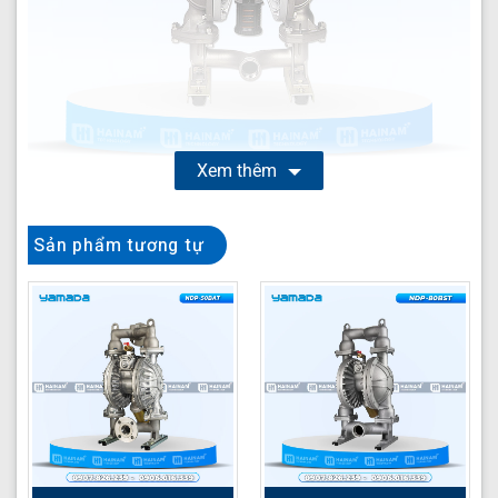
Xem thêm
Bơm màng khí nén YAMADA NDP-40BSH
là giải pháp
Sản phẩm tương tự
bơm công nghiệp mạnh mẽ, đáng tin cậy, được thiết kế
đặc biệt để xử lý đa dạng các loại chất lỏng trong môi
trường sản xuất khắc nghiệt. Với thiết kế màng khí nén
tiên tiến từ thương hiệu Yamada danh tiếng, model NDP-
40BSH đảm bảo hiệu suất vận hành ổn định, an toàn và
hiệu quả, đáp ứng nhu cầu khắt khe của nhiều ngành
công nghiệp khác nhau.
Thông số kỹ thuật YAMADA NDP-40BSH