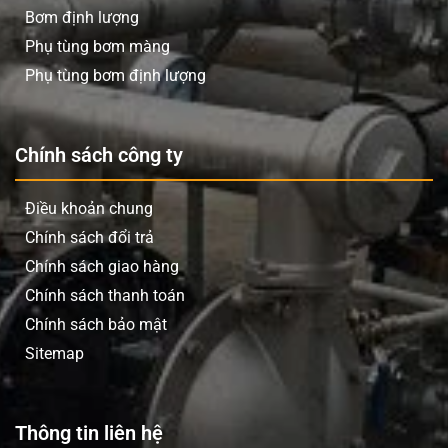
Gốm sứ:
Bơm men gốm, bùn gốm.
Bơm định lượng
Thực phẩm & Đồ uống:
Dùng cho các ứng dụng
Phụ tùng bơm màng
không tiếp xúc trực tiếp với thực phẩm.
Phụ tùng bơm định lượng
Các ngành khác:
Keo, chất kết dính, v.v.
Lưu ý khi mua bơm hoặc sử dụng bơm
Chính sách công ty
Khi lựa chọn và vận hành bơm màng YAMADA NDP-
40BSH, cần chú ý một số điểm sau:
Điều khoản chung
Xác định chính xác loại chất lỏng và yêu cầu về lưu
Chính sách đổi trả
lượng, áp lực để đảm bảo chọn đúng model.
Chính sách giao hàng
Kiểm tra chất lượng nguồn khí nén (khô và sạch) để
Chính sách thanh toán
tối ưu hiệu suất và tuổi thọ van khí.
Chính sách bảo mật
Tuân thủ hướng dẫn lắp đặt và bảo trì định kỳ để
Sitemap
bơm hoạt động bền bỉ, hiệu quả.
Đảm bảo hệ thống ống dẫn tương thích với đầu
hút/xả của bơm.
Thông tin liên hệ