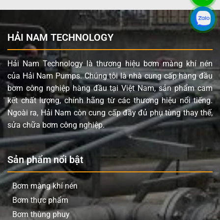
Ứng dụng sản phẩm Yamada NDP-
80BAT
HẢI NAM TECHNOLOGY
Bơm màng Yamada NDP-80BAT được tin dùng trong
nhiều lĩnh vực công nghiệp nhờ tính linh hoạt và độ bền
Hải Nam Technology là thương hiệu bơm màng khí nén
cao:
của Hải Nam Pumps. Chúng tôi là nhà cung cấp hàng đầu
Ngành hóa chất: Vận chuyển axit, bazơ, dung môi,
bơm công nghiệp hàng đầu tại Việt Nam, sản phẩm cam
chất ăn mòn.
kết chất lượng, chính hãng từ các thương hiệu nổi tiếng.
Ngành sơn và mực in: Bơm sơn, mực, chất pha
Ngoài ra, Hải Nam còn cung cấp đầy đủ phụ tùng thay thế,
loãng.
sửa chữa bơm công nghiệp.
Ngành dầu khí: Chuyển dầu, nhiên liệu, chất bôi
trơn.
Sản phẩm nổi bật
Xử lý nước và bùn: Vận chuyển bùn thải, nước thải
công nghiệp, chất mài mòn.
Bơm màng khí nén
Sản xuất gốm sứ: Bơm bùn gốm, men.
Bơm thực phẩm
Ngành thực phẩm và dược phẩm: Chuyển các loại
Bơm thùng phuy
chất lỏng có độ nhớt cao, nguyên liệu sản xuất.