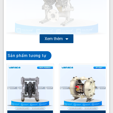
Xem thêm
Bơm màng Yamada NDP-80BAT
là giải pháp tối ưu cho
Sản phẩm tương tự
nhu cầu vận chuyển chất lỏng công nghiệp khắt khe. Với
thiết kế chuyên biệt và khả năng xử lý đa dạng vật liệu,
model Yamada NDP-80BAT của thương hiệu Yamada
nổi bật như một lựa chọn hàng đầu cho các ngành sản
xuất hiện đại. Sản phẩm được thiết kế để hoạt động ổn
định trong môi trường khắc nghiệt, đảm bảo hiệu suất
và độ bền vượt trội.
Với những đặc tính kỹ thuật ấn tượng, Yamada NDP-
80BAT mang lại nhiều lợi ích thiết thực cho doanh