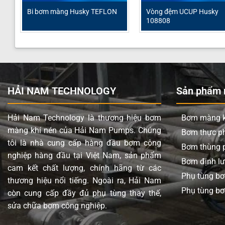
Bi bơm màng Husky TEFLON
Vòng đệm UCUP Husky
108808
HẢI NAM TECHNOLOGY
Sản phẩm n
Hải Nam Technology là thương hiệu bơm
Bơm màng k
màng khí nén của Hải Nam Pumps. Chúng
Bơm thực 
tôi là nhà cung cấp hàng đầu bơm công
Bơm thùng 
nghiệp hàng đầu tại Việt Nam, sản phẩm
Bơm định l
cam kết chất lượng, chính hãng từ các
Phụ tùng b
thương hiệu nổi tiếng. Ngoài ra, Hải Nam
Phụ tùng bơ
còn cung cấp đầy đủ phụ tùng thay thế,
sửa chữa bơm công nghiệp.