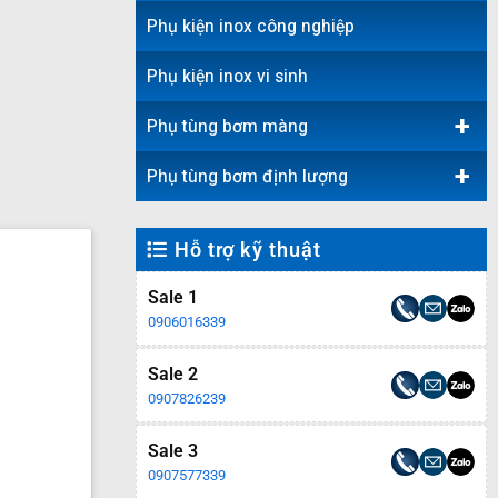
Phụ kiện inox công nghiệp
Phụ kiện inox vi sinh
+
Phụ tùng bơm màng
+
Phụ tùng bơm định lượng
Hỗ trợ kỹ thuật
Sale 1
0906016339
Sale 2
0907826239
Sale 3
0907577339