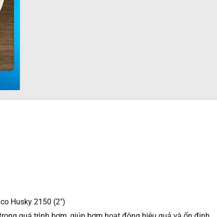
co Husky 2150 (2″)
g trong quá trình bơm, giúp bơm hoạt động hiệu quả và ổn định