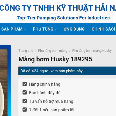
CÔNG TY TNHH KỸ THUẬT HẢI 
Top-Tier Pumping Solutions For Industries
SẢN PHẨM
PHỤ TÙNG
ỨNG DỤNG
CHÍNH SÁC
Trang chủ
/
Phụ tùng bơm màng
/
Phụ tùng bơm màng Husky
Màng bơm Husky 189295
Đã có
424
người xem sản phẩm này.
Hàng chính hãng
Bảo hành đầy đủ
Tư vấn hỗ trợ mua hàng
1 đổi 1 nếu sản phẩm lỗi