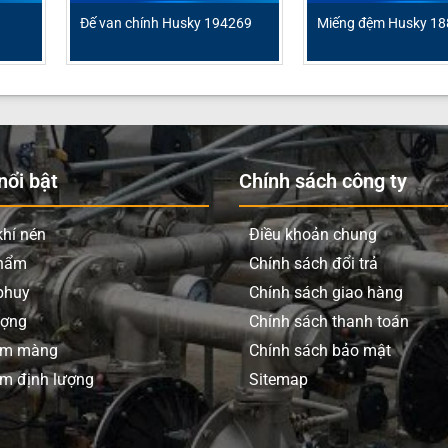
Đế van chính Husky 194269
Miếng đệm Husky 1
ổi bật
Chính sách công ty
hí nén
Điều khoản chung
phẩm
Chính sách đổi trả
phuy
Chính sách giao hàng
ượng
Chính sách thanh toán
ơm màng
Chính sách bảo mật
m định lượng
Sitemap