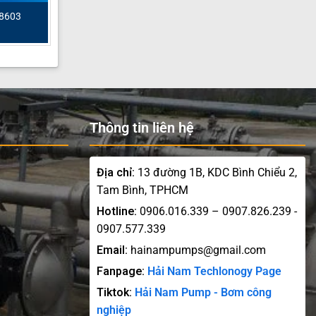
88603
Thông tin liên hệ
Địa chỉ:
13 đường 1B, KDC Bình Chiểu 2,
Tam Bình, TPHCM
Hotline:
0906.016.339 – 0907.826.239 -
0907.577.339
Email:
hainampumps@gmail.com
Fanpage:
Hải Nam Techlonogy Page
Tiktok:
Hải Nam Pump - Bơm công
nghiệp