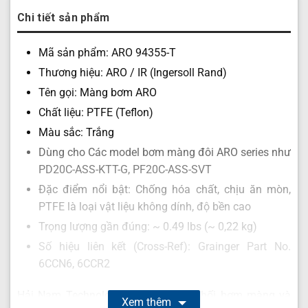
Chi tiết sản phẩm
Mã sản phẩm: ARO 94355-T
Thương hiệu: ARO / IR (Ingersoll Rand)
Tên gọi: Màng bơm ARO
Chất liệu: PTFE (Teflon)
Màu sắc: Trắng
Dùng cho Các model bơm màng đôi ARO series như
PD20C-ASS-KTT-G, PF20C-ASS-SVT
Đặc điểm nổi bật: Chống hóa chất, chịu ăn mòn,
PTFE là loại vật liệu không dính, độ bền cao
Trọng lượng gần đúng: ~ 0.49 lbs (~ 0,22 kg)
Số hiệu liên kết (Cross-Ref): Grainger Part No.
6CCN6, 6CCR2
Hải Nam Technology chuyên phân phối bơm màng và
Xem thêm