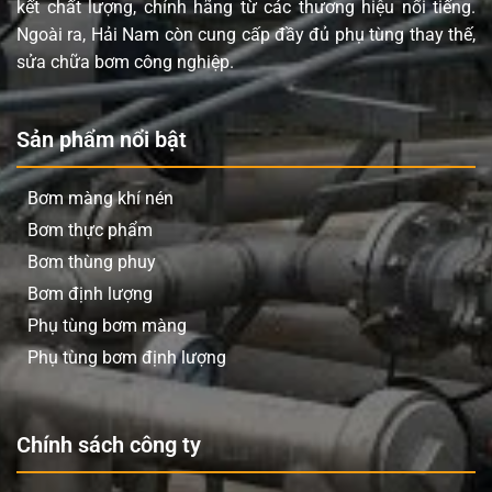
kết chất lượng, chính hãng từ các thương hiệu nổi tiếng.
Ngoài ra, Hải Nam còn cung cấp đầy đủ phụ tùng thay thế,
sửa chữa bơm công nghiệp.
Sản phẩm nổi bật
Bơm màng khí nén
Bơm thực phẩm
Bơm thùng phuy
Bơm định lượng
Phụ tùng bơm màng
Phụ tùng bơm định lượng
Chính sách công ty