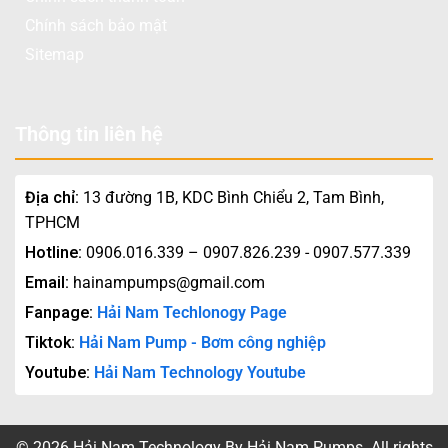
Chính sách bảo mật
Sitemap
Thông tin liên hệ
Địa chỉ:
13 đường 1B, KDC Bình Chiểu 2, Tam Bình,
TPHCM
Hotline:
0906.016.339 – 0907.826.239 - 0907.577.339
Email:
hainampumps@gmail.com
Fanpage:
Hải Nam Techlonogy Page
Tiktok:
Hải Nam Pump - Bơm công nghiệp
Youtube:
Hải Nam Technology Youtube
© 2026 Hải Nam Technology By Hải Nam Pumps. All rights