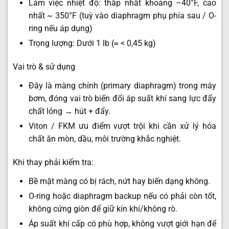
Làm việc nhiệt độ: thấp nhất khoảng –40°F, cao
nhất ~ 350°F (tuỳ vào diaphragm phụ phía sau / O-
ring nếu áp dụng)
Trọng lượng: Dưới 1 lb (≈ < 0,45 kg)
Vai trò & sử dụng
Đây là màng chính (primary diaphragm) trong máy
bơm, đóng vai trò biến đổi áp suất khí sang lực đẩy
chất lỏng → hút + đẩy.
Viton / FKM ưu điểm vượt trội khi cần xử lý hóa
chất ăn mòn, dầu, môi trường khắc nghiệt.
Khi thay phải kiểm tra:
Bề mặt màng có bị rách, nứt hay biến dạng không.
O-ring hoặc diaphragm backup nếu có phải còn tốt,
không cứng giòn để giữ kín khí/không rò.
Áp suất khí cấp có phù hợp, không vượt giới hạn để