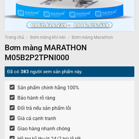
Trang chủ
/
Bơm màng khí nén
/
Bơm màng Marathon
Bơm màng MARATHON
M05B2P2TPNI000
Đã có
383
người xem sản phẩm này.
Sản phẩm chính hãng 100%
Bảo hành rõ ràng
Đổi trả nếu sản phẩm lỗi
Giá cả cạnh tranh
Giao hàng nhanh chóng
Hỗ trợ kỹ thuật 24/7 trừ lễ tết