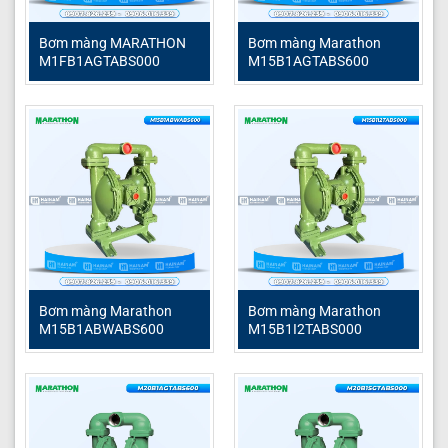
vui lòng liên hệ với chúng tôi để được tư vấn chính xác
nhất.
Bơm màng MARATHON
Bơm màng Marathon
M1FB1AGTABS000
M15B1AGTABS600
Địa chỉ:
13 đường 1B, KDC Bình Chiểu 2, Tam Bình,
TPHCM
Hotline:
0906.016.339 – 0907.826.239
Email:
hainampumps@gmail.com
Website:
Hải Nam Technology
Fanpage:
Hải Nam Techlonogy Page
Tiktok:
Hải Nam Pump – Bơm công nghiệp
Bơm màng Marathon
Bơm màng Marathon
M15B1ABWABS600
M15B1I2TABS000
Youtube:
Hải Nam Technology Youtube
Bơm màng khí nén giá rẻ
Bơm màng Marathon
Phụ tùng máy bơm màng khí nén