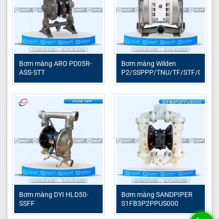
Phụ tùng máy bơm màng
Bơm màng ARO PD05R-
Bơm màng Wilden
ASS-STT
P2/SSPPP/TNU/TF/STF/0014
Bơm màng DYI HLD50-
Bơm màng SANDPIPER
SSFF
S1FB3P2PPUS000