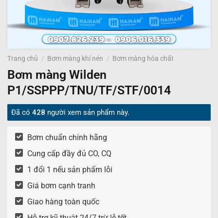
Trang chủ
/
Bơm màng khí nén
/
Bơm màng hóa chất
Bơm màng Wilden
P1/SSPPP/TNU/TF/STF/0014
Đã có
428
người xem sản phẩm này.
Bơm chuẩn chính hãng
Cung cấp đầy đủ CO, CQ
1 đổi 1 nếu sản phẩm lỗi
Giá bơm cạnh tranh
Giao hàng toàn quốc
Hỗ trợ kỹ thuật 24/7 trừ lễ tết