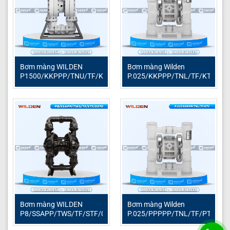
Tiktok:
Hải Nam Pump – Bơm công nghiệp
Youtube:
Hải Nam Technology Youtube
Bơm màng giá rẻ
Bơm màng Wilden chính hãng
Bơm màng WILDEN
Bơm màng Wilden
P1500/KKPPP/TNU/TF/KTV
P.025/KKPPP/TNL/TF/KTV
Phụ tùng máy bơm màng
Bơm màng WILDEN
Bơm màng Wilden
P8/SSAPP/TWS/TF/STF/0070
P.025/PPPPP/TNL/TF/PTV