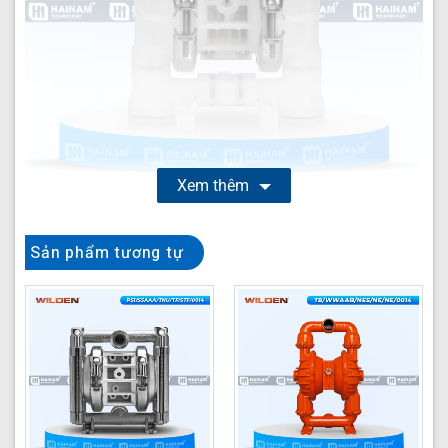
Xem thêm
Bơm màng khí nén Wilden P.025/PZPPP/TNL/TF/PTV
Sản phẩm tương tự
là giải pháp tối ưu cho việc vận chuyển các loại hóa
chất ăn mòn, dung môi, và chất lỏng nhạy cảm trong
môi trường công nghiệp khắc nghiệt. Được sản xuất bởi
thương hiệu Wilden danh tiếng, model
P.025/PZPPP/TNL/TF/PTV nổi bật với thân bơm bằng
nhựa Polypropylene cùng các vật liệu chống ăn mòn
cao cấp, đảm bảo hiệu suất hoạt động ổn định và tuổi
thọ bền bỉ ngay cả khi tiếp xúc với các chất lỏng thách