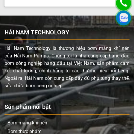
Vật liệu phần trung tâm
Nhựa Polypropylene
Vật liệu màng
PTFE (Teflon)
Vật liệu màng backup
Cao su Neoprene
HẢI NAM TECHNOLOGY
Vật liệu bi
PTFE (Teflon)
Vật liệu đế bi
Nhựa Polypropylene
Hải Nam Technology là thương hiệu bơm màng khí nén
Chất rắn qua bơm tối đa
0.4 mm
của Hải Nam Pumps. Chúng tôi là nhà cung cấp hàng đầu
bơm công nghiệp hàng đầu tại Việt Nam, sản phẩm cam
Ứng dụng sản phẩm Wilden
kết chất lượng, chính hãng từ các thương hiệu nổi tiếng.
P.025/PZPPP/TNL/TF/PTV
Ngoài ra, Hải Nam còn cung cấp đầy đủ phụ tùng thay thế,
sửa chữa bơm công nghiệp.
Wilden P.025/PZPPP/TNL/TF/PTV là dòng bơm màng
linh hoạt, được ứng dụng rộng rãi trong nhiều lĩnh vực
công nghiệp, bao gồm:
Sản phẩm nổi bật
Hóa chất: Bơm axit, bazơ, dung môi, chất tẩy rửa.
Bơm màng khí nén
Sơn và mực in: Chuyển mực in, sơn, chất phủ trong
Bơm thực phẩm
sản xuất và phân phối.