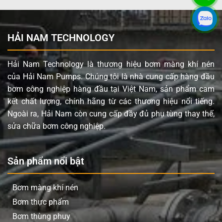
cháy nổ trong môi trường có hóa chất dễ cháy,
không yêu cầu điện.
Lưu lượng và áp lực mạnh mẽ:
Với lưu lượng 378.5
HẢI NAM TECHNOLOGY
lít/phút và áp lực 8.4 bar, bơm dễ dàng đáp ứng các
yêu cầu chuyển chất lỏng tốc độ cao và ở khoảng
Hải Nam Technology là thương hiệu bơm màng khí nén
cách lớn.
của Hải Nam Pumps. Chúng tôi là nhà cung cấp hàng đầu
Linh hoạt với chất rắn:
Khả năng xử lý chất rắn có
bơm công nghiệp hàng đầu tại Việt Nam, sản phẩm cam
kích thước lên đến 4.8 mm, giúp bơm vận chuyển
kết chất lượng, chính hãng từ các thương hiệu nổi tiếng.
hiệu quả cả các chất lỏng có lẫn tạp chất.
Ngoài ra, Hải Nam còn cung cấp đầy đủ phụ tùng thay thế,
Cấu hình vật liệu tối ưu:
Màng, bi và đế bi bằng
sửa chữa bơm công nghiệp.
Caosu Buna phù hợp với nhiều loại hóa chất và
dung môi không có tính ăn mòn mạnh, đảm bảo độ
bền và tuổi thọ.
Sản phẩm nổi bật
Thiết kế bảo trì đơn giản:
Các chi tiết được thiết kế
để dễ dàng tháo lắp và thay thế, giảm thời gian
Bơm màng khí nén
ngừng máy và chi phí vận hành.
Bơm thực phẩm
Ứng dụng sản phẩm HUSKY 1590 Part
Bơm thùng phuy