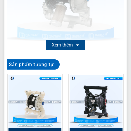
Xem thêm
Bơm màng HUSKY 1590 Part DB4777
là giải pháp
Sản phẩm tương tự
chuyển chất lỏng hiệu quả, đáng tin cậy cho nhiều
ngành công nghiệp. Là một loại bơm màng khí nén cao
cấp từ thương hiệu HUSKY danh tiếng, model 1590 Part
DB4777 được thiết kế đặc biệt để xử lý các loại chất
lỏng khó, từ hóa chất ăn mòn đến dung môi nhớt, đảm
bảo hiệu suất vượt trội và độ bền tối ưu trong môi
trường công nghiệp khắc nghiệt. Cấu tạo từ Inox 316
cao cấp, bơm cung cấp khả năng chống ăn mòn tuyệt
vời, kéo dài tuổi thọ thiết bị và giảm thiểu chi phí bảo trì.