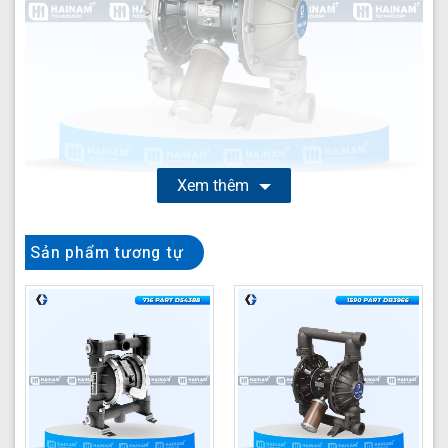
Xem thêm
Bơm màng HUSKY 1590 Part DB4GGG
là giải pháp
Sản phẩm tương tự
hàng đầu cho các ứng dụng công nghiệp đòi hỏi khả
năng bơm chất lỏng đa dạng, từ hóa chất ăn mòn đến
thực phẩm và dược phẩm. Với thiết kế bơm màng khí
nén mạnh mẽ và vật liệu cao cấp, HUSKY 1590 Part
DB4GGG đảm bảo hiệu suất ổn định, an toàn và độ bền
vượt trội trong môi trường khắc nghiệt. Sản phẩm được
thiết kế để đáp ứng nhu cầu khắt khe nhất của các nhà
máy và cơ sở sản xuất, mang lại hiệu quả vận hành tối