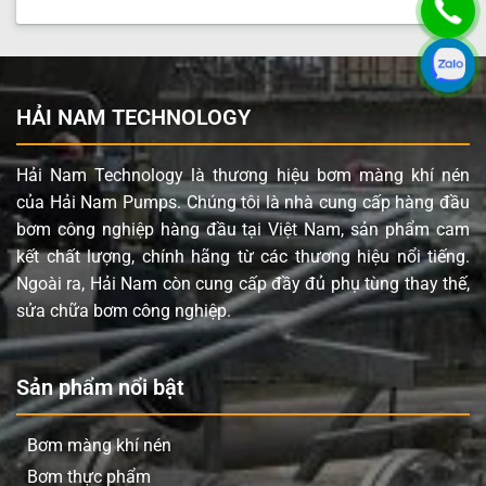
giúp bơm an toàn trong môi trường dễ cháy nổ, đồng
thời dễ dàng điều chỉnh lưu lượng và áp suất. Các bộ
phận tiếp xúc với chất lỏng như màng, bi và đế bi được
làm từ Geolast, một vật liệu bền bỉ, tăng cường tuổi thọ
HẢI NAM TECHNOLOGY
và khả năng chịu hóa chất.
Khả năng chống ăn mòn cao nhờ vật liệu Inox 316,
Hải Nam Technology là thương hiệu bơm màng khí nén
đảm bảo độ bền trong môi trường khắc nghiệt.
của Hải Nam Pumps. Chúng tôi là nhà cung cấp hàng đầu
Vận hành an toàn trong môi trường dễ cháy nổ do
bơm công nghiệp hàng đầu tại Việt Nam, sản phẩm cam
sử dụng khí nén, không phát sinh tia lửa điện.
kết chất lượng, chính hãng từ các thương hiệu nổi tiếng.
Ngoài ra, Hải Nam còn cung cấp đầy đủ phụ tùng thay thế,
Lưu lượng linh hoạt, dễ dàng điều chỉnh bằng cách
sửa chữa bơm công nghiệp.
thay đổi áp suất khí cấp.
Dễ dàng bảo trì và sửa chữa, giảm thiểu thời gian
ngừng hoạt động và chi phí vận hành.
Sản phẩm nổi bật
Có thể bơm được chất lỏng chứa hạt rắn kích thước
lên đến 4.8 mm mà không gây tắc nghẽn hoặc
Bơm màng khí nén
hỏng hóc.
Bơm thực phẩm