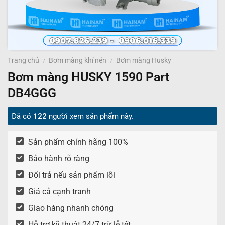
Trang chủ
/
Bơm màng khí nén
/
Bơm màng Husky
Bơm màng HUSKY 1590 Part
DB4GGG
Đã có
122
người xem sản phẩm này.
Sản phẩm chính hãng 100%
Bảo hành rõ ràng
Đổi trả nếu sản phẩm lỗi
Giá cả cạnh tranh
Giao hàng nhanh chóng
Hỗ trợ kỹ thuật 24/7 trừ lễ tết