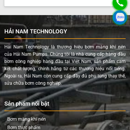
nhiều loại hóa chất ăn mòn khác.
An toàn trong môi trường dễ cháy nổ: Hoạt động
bằng khí nén, bơm không cần điện, loại bỏ nguy cơ
phát sinh tia lửa điện, đảm bảo an toàn tối đa khi
vận chuyển dung môi, hóa chất dễ cháy.
HẢI NAM TECHNOLOGY
Khả năng xử lý chất rắn: Cho phép chất rắn có kích
thước lên đến 3 mm đi qua, phù hợp với các ứng
Hải Nam Technology là thương hiệu bơm màng khí nén
dụng có chất lỏng lẫn tạp chất hoặc bùn.
của Hải Nam Pumps. Chúng tôi là nhà cung cấp hàng đầu
bơm công nghiệp hàng đầu tại Việt Nam, sản phẩm cam
Độ bền cơ học cao: Màng backup Santoprene tăng
kết chất lượng, chính hãng từ các thương hiệu nổi tiếng.
cường độ bền và tuổi thọ cho hệ thống màng, giảm
Ngoài ra, Hải Nam còn cung cấp đầy đủ phụ tùng thay thế,
thiểu thời gian ngừng máy để bảo trì.
sửa chữa bơm công nghiệp.
Thiết kế tối ưu: Phần trung tâm, đế bi và giảm thanh
đều làm từ Polypropylene, đồng bộ về khả năng
chống ăn mòn và độ bền, dễ dàng tháo lắp và bảo
Sản phẩm nổi bật
dưỡng.
Vận hành ổn định: Đảm bảo lưu lượng 52 L/phút và
Bơm màng khí nén
áp lực 7 bar, đáp ứng tốt nhu cầu bơm chuyển trong
Bơm thực phẩm
nhiều quy trình sản xuất.