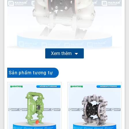
Xem thêm
Bơm màng Marathon M05B2P2TPBS000
là giải pháp
Sản phẩm tương tự
bơm màng khí nén hàng đầu từ thương hiệu Marathon,
được thiết kế đặc biệt để xử lý các loại chất lỏng công
nghiệp đa dạng, từ hóa chất ăn mòn đến chất lỏng có
độ nhớt cao hay chứa hạt rắn. Với cấu tạo từ nhựa
Polypropylene cao cấp và màng PTFE, sản phẩm này
đảm bảo hiệu suất hoạt động ổn định và độ bền vượt
trội trong các môi trường khắc nghiệt nhất.