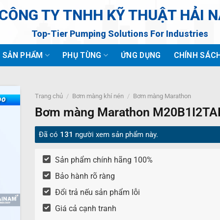
CÔNG TY TNHH KỸ THUẬT HẢI 
Top-Tier Pumping Solutions For Industries
SẢN PHẨM
PHỤ TÙNG
ỨNG DỤNG
CHÍNH SÁC
Trang chủ
/
Bơm màng khí nén
/
Bơm màng Marathon
Bơm màng Marathon M20B1I2TA
Đã có
131
người xem sản phẩm này.
Sản phẩm chính hãng 100%
Bảo hành rõ ràng
Đổi trả nếu sản phẩm lỗi
Giá cả cạnh tranh