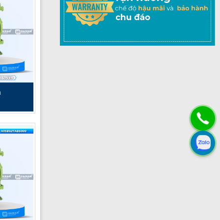
n
g khó tính
chất rộng,
athon danh