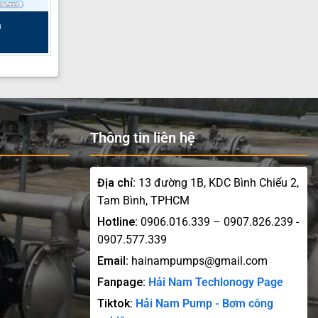
n
Thông tin liên hệ
Địa chỉ:
13 đường 1B, KDC Bình Chiểu 2,
Tam Bình, TPHCM
Hotline:
0906.016.339 – 0907.826.239 -
0907.577.339
Email:
hainampumps@gmail.com
Fanpage:
Hải Nam Techlonogy Page
Tiktok:
Hải Nam Pump - Bơm công