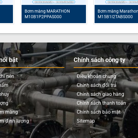
àng khí nén
hon
Bơm màng MARATHON
Bơm màng Maratho
M10B1P2PPAS000
M15B1I2TABS000
t/phút
r
Kết nối ren)
ổi bật
Chính sách công ty
t nối ren)
hí nén
Điều khoản chung
phẩm
Chính sách đổi trả
Teflon)
phuy
Chính sách giao hàng
prene
ượng
Chính sách thanh toán
Teflon)
ơm màng
Chính sách bảo mật
m định lượng
Sitemap
Teflon)