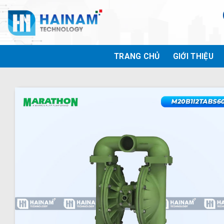
Bỏ
qua
nội
dung
TRANG CHỦ
GIỚI THIỆU