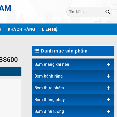
NAM
Tìm
kiếm:
H
KHÁCH HÀNG
LIÊN HỆ
Danh mục sản phẩm
BS600
+
Bơm màng khí nén
+
Bơm bánh răng
+
Bơm thực phẩm
+
Bơm thùng phuy
+
Bơm định lượng