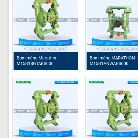
Bơm màng Marathon
Bơm màng MARATHON
M15B1SGTABS000
M15B1ANWABS600
Marathon M20B1I2TABS600
là dòng bơm màng khí nén c
trong môi trường công nghiệp khắc nghiệt. Với khả năng v
đây là giải pháp lý tưởng cho các nhà máy đang tìm ki
tiếng, đảm bảo chất lượng và tuổi thọ lâu dài trong các ứ
Thông số kỹ thuật Marathon M20B1I2TA
Tên sản phẩm
Bơm m
Model
Marat