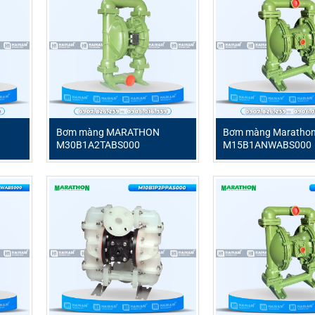
Bơm màng MARATHON
Bơm màng Maratho
M30B1A2TABS000
M15B1ANWABS000
ao cấp, được thiết kế chuyên biệt để xử lý các loại chất lỏn
ận hành ổn định, độ bền vượt trội và khả năng tương thích hóa 
ếm hiệu suất và độ tin cậy. Sản phẩm thuộc thương hiệu Mar
ng dụng đòi hỏi khắt khe nhất.
BS600
àng Marathon
M20B1I2TABS600
hon M20B1I2TABS600