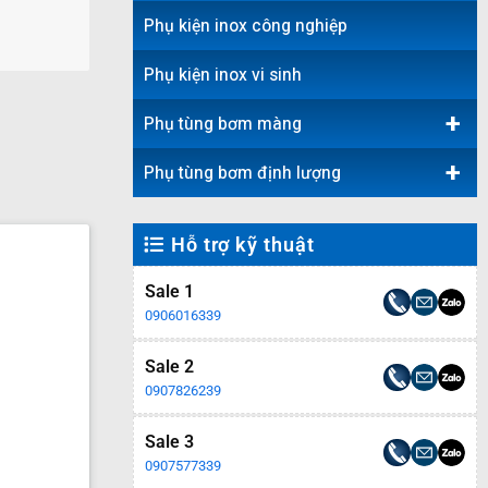
Phụ kiện inox công nghiệp
Phụ kiện inox vi sinh
+
Phụ tùng bơm màng
+
Phụ tùng bơm định lượng
Hỗ trợ kỹ thuật
Sale 1
0906016339
Sale 2
0907826239
Sale 3
0907577339