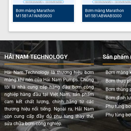
Loại bơm
Bơm m
Thương hiệu
Marat
Bơm màng Marathon
Bơm màng Marathon
M15B1A1WABS600
M15B1ABWABS000
Chất liệu thân bơm
Gang
Lưu lượng tối đa
758 Lí
Áp lực tối đa
8.6 Ba
Đường cấp khí
3/4” (
HẢI NAM TECHNOLOGY
Sản phẩm n
Đầu hút và đẩy
2” (Kế
Hải Nam Technology là thương hiệu bơm
Bơm màng k
Phần trung tâm
Nhôm
màng khí nén của Hải Nam Pumps. Chúng
Bơm thực 
Màng bơm
PTFE (
tôi là nhà cung cấp hàng đầu bơm công
Bơm thùng 
nghiệp hàng đầu tại Việt Nam, sản phẩm
Màng Backup
Santo
Bơm định l
cam kết chất lượng, chính hãng từ các
Bi
PTFE (
Phụ tùng b
thương hiệu nổi tiếng. Ngoài ra, Hải Nam
Phụ tùng bơ
Đế bi
PTFE (
còn cung cấp đầy đủ phụ tùng thay thế,
sửa chữa bơm công nghiệp.
Giảm thanh (Mufler)
Thép